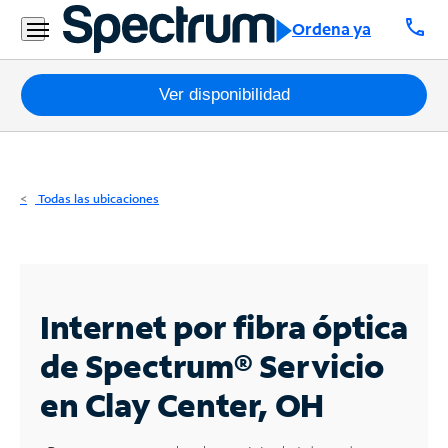
Residencial
call
Ordena ya
Business
Paquetes
Ver disponibilidad
Internet
TV
Todas las ubicaciones
Móvil
Teléfono
Residencial
Internet por fibra óptica
Business
de Spectrum®
Servicio
en Clay Center, OH
Contáctanos
Inglés