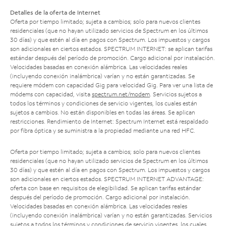
Detalles de la oferta de Internet
Oferta por tiempo limitado; sujeta a cambios; solo para nuevos clientes
residenciales (que no hayan utilizado servicios de Spectrum en los últimos
30 días) y que estén al día en pagos con Spectrum. Los impuestos y cargos
son adicionales en ciertos estados. SPECTRUM INTERNET: se aplican tarifas
estándar después del período de promoción. Cargo adicional por instalación.
Velocidades basadas en conexión alámbrica. Las velocidades reales
(incluyendo conexión inalámbrica) varían y no están garantizadas. Se
requiere módem con capacidad Gig para velocidad Gig. Para ver una lista de
módems con capacidad, visita
spectrum.net/modem
. Servicios sujetos a
todos los términos y condiciones de servicio vigentes, los cuales están
sujetos a cambios. No están disponibles en todas las áreas. Se aplican
restricciones. Rendimiento de Internet: Spectrum Internet está respaldado
por fibra óptica y se suministra a la propiedad mediante una red HFC.
Oferta por tiempo limitado; sujeta a cambios; solo para nuevos clientes
residenciales (que no hayan utilizado servicios de Spectrum en los últimos
30 días) y que estén al día en pagos con Spectrum. Los impuestos y cargos
son adicionales en ciertos estados. SPECTRUM INTERNET ADVANTAGE:
oferta con base en requisitos de elegibilidad. Se aplican tarifas estándar
después del período de promoción. Cargo adicional por instalación.
Velocidades basadas en conexión alámbrica. Las velocidades reales
(incluyendo conexión inalámbrica) varían y no están garantizadas. Servicios
sujetos a todos los términos y condiciones de servicio vigentes, los cuales