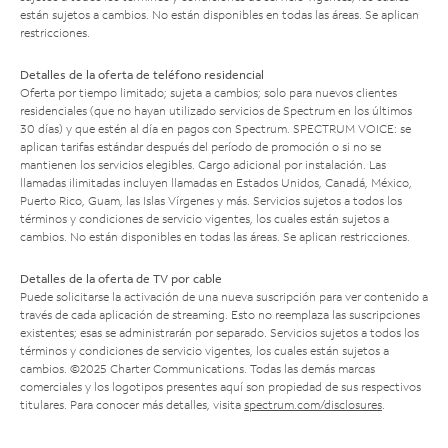
están sujetos a cambios. No están disponibles en todas las áreas. Se aplican
restricciones.
Detalles de la oferta de teléfono residencial
Oferta por tiempo limitado; sujeta a cambios; solo para nuevos clientes
residenciales (que no hayan utilizado servicios de Spectrum en los últimos
30 días) y que estén al día en pagos con Spectrum. SPECTRUM VOICE: se
aplican tarifas estándar después del período de promoción o si no se
mantienen los servicios elegibles. Cargo adicional por instalación. Las
llamadas ilimitadas incluyen llamadas en Estados Unidos, Canadá, México,
Puerto Rico, Guam, las Islas Vírgenes y más. Servicios sujetos a todos los
términos y condiciones de servicio vigentes, los cuales están sujetos a
cambios. No están disponibles en todas las áreas. Se aplican restricciones.
Detalles de la oferta de TV por cable
Puede solicitarse la activación de una nueva suscripción para ver contenido a
través de cada aplicación de streaming. Esto no reemplaza las suscripciones
existentes; esas se administrarán por separado. Servicios sujetos a todos los
términos y condiciones de servicio vigentes, los cuales están sujetos a
cambios. ©2025 Charter Communications. Todas las demás marcas
comerciales y los logotipos presentes aquí son propiedad de sus respectivos
titulares. Para conocer más detalles, visita
spectrum.com/disclosures
.