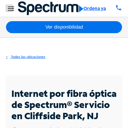
Residencial
call
Ordena ya
Business
Paquetes
Ver disponibilidad
Internet
TV
Todas las ubicaciones
Móvil
Teléfono
Residencial
Internet por fibra óptica
Business
de Spectrum®
Servicio
en Cliffside Park, NJ
Contáctanos
Inglés