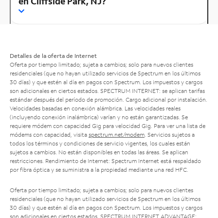
en Cliffside Park, NJ?
Detalles de la oferta de Internet
Oferta por tiempo limitado; sujeta a cambios; solo para nuevos clientes
residenciales (que no hayan utilizado servicios de Spectrum en los últimos
30 días) y que estén al día en pagos con Spectrum. Los impuestos y cargos
son adicionales en ciertos estados. SPECTRUM INTERNET: se aplican tarifas
estándar después del período de promoción. Cargo adicional por instalación.
Velocidades basadas en conexión alámbrica. Las velocidades reales
(incluyendo conexión inalámbrica) varían y no están garantizadas. Se
requiere módem con capacidad Gig para velocidad Gig. Para ver una lista de
módems con capacidad, visita
spectrum.net/modem
. Servicios sujetos a
todos los términos y condiciones de servicio vigentes, los cuales están
sujetos a cambios. No están disponibles en todas las áreas. Se aplican
restricciones. Rendimiento de Internet: Spectrum Internet está respaldado
por fibra óptica y se suministra a la propiedad mediante una red HFC.
Oferta por tiempo limitado; sujeta a cambios; solo para nuevos clientes
residenciales (que no hayan utilizado servicios de Spectrum en los últimos
30 días) y que estén al día en pagos con Spectrum. Los impuestos y cargos
son adicionales en ciertos estados. SPECTRUM INTERNET ADVANTAGE: