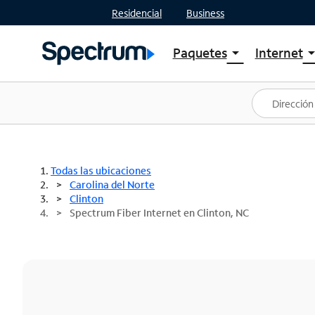
Residencial
Business
Paquetes
Internet
arrow_drop_down
arrow_drop
Ver paquetes
Spectr
Spectrum One
Planes
Mejores ofertas
Spectr
Ofertas en tu área
Intern
Todas las ubicaciones
Carolina del Norte
Clinton
Spectrum Fiber Internet en Clinton, NC