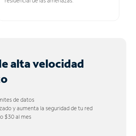
residencial de las amenazas.
de alta velocidad
co
ímites de datos
zado y aumenta la seguridad de tu red
lo $30 al mes