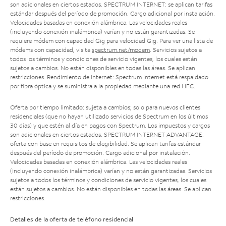
son adicionales en ciertos estados. SPECTRUM INTERNET: se aplican tarifas
estándar después del período de promoción. Cargo adicional por instalación.
Velocidades basadas en conexión alámbrica. Las velocidades reales
(incluyendo conexión inalámbrica) varían y no están garantizadas. Se
requiere módem con capacidad Gig para velocidad Gig. Para ver una lista de
módems con capacidad, visita
spectrum.net/modem
. Servicios sujetos a
todos los términos y condiciones de servicio vigentes, los cuales están
sujetos a cambios. No están disponibles en todas las áreas. Se aplican
restricciones. Rendimiento de Internet: Spectrum Internet está respaldado
por fibra óptica y se suministra a la propiedad mediante una red HFC.
Oferta por tiempo limitado; sujeta a cambios; solo para nuevos clientes
residenciales (que no hayan utilizado servicios de Spectrum en los últimos
30 días) y que estén al día en pagos con Spectrum. Los impuestos y cargos
son adicionales en ciertos estados. SPECTRUM INTERNET ADVANTAGE:
oferta con base en requisitos de elegibilidad. Se aplican tarifas estándar
después del período de promoción. Cargo adicional por instalación.
Velocidades basadas en conexión alámbrica. Las velocidades reales
(incluyendo conexión inalámbrica) varían y no están garantizadas. Servicios
sujetos a todos los términos y condiciones de servicio vigentes, los cuales
están sujetos a cambios. No están disponibles en todas las áreas. Se aplican
restricciones.
Detalles de la oferta de teléfono residencial