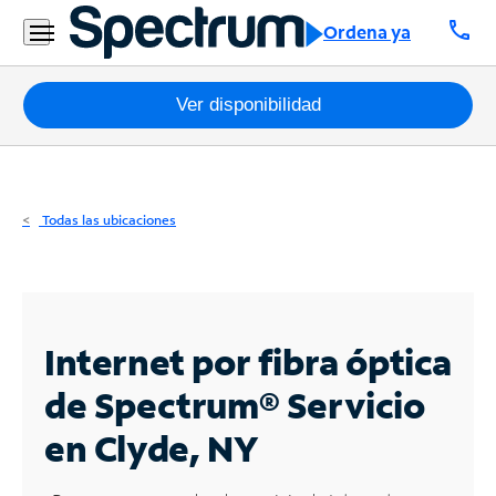
Residencial
call
Ordena ya
Business
Paquetes
Ver disponibilidad
Internet
TV
Todas las ubicaciones
Móvil
Teléfono
Residencial
Internet por fibra óptica
Business
de Spectrum®
Servicio
en Clyde, NY
Contáctanos
Inglés