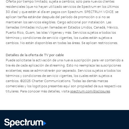
Oferta por tiempo limitado; sujeta a cambios; solo para nuevos clientes
residenciales (que no hayan utilizado servicios de Spectrum en los últimos
30 días) y que estén al día en pagos con Spectrum. SPECTRUM VOICE: se
aplican tarifas estándar después del período de promoción o si no se
mantienen los servicios elegibles. Cargo adicional por instalación. Las
llamadas ilimitadas incluyen llamadas en Estados Unidos, Canadá, México,
Puerto Rico, Guam, las Islas Vírgenes y más. Servicios sujetos a todos los
términos y condiciones de servicio vigentes, los cuales están sujetos a
cambios. No están disponibles en todas las áreas. Se aplican restricciones.
Detalles de la oferta de TV por cable
Puede solicitarse la activación de una nueva suscripción para ver contenido a
través de cada aplicación de streaming. Esto no reemplaza las suscripciones
existentes; esas se administrarán por separado. Servicios sujetos a todos los
términos y condiciones de servicio vigentes, los cuales están sujetos a
cambios. ©2025 Charter Communications. Todas las demás marcas
comerciales y los logotipos presentes aquí son propiedad de sus respectivos
titulares. Para conocer más detalles, visita
spectrum.com/disclosures
.