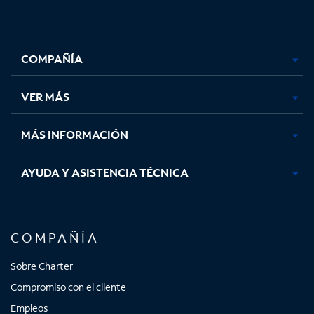
Facebook,
Instagram,
Youtube,
X,
se
se
se
se
COMPAÑÍA
abre
abre
abre
abre
en
en
en
en
una
una
una
una
VER MÁS
pestaña
pestaña
pestaña
pestaña
nueva
nueva
nueva
nueva
MÁS INFORMACIÓN
AYUDA Y ASISTENCIA TÉCNICA
COMPAÑÍA
Sobre Charter
Compromiso con el cliente
Empleos