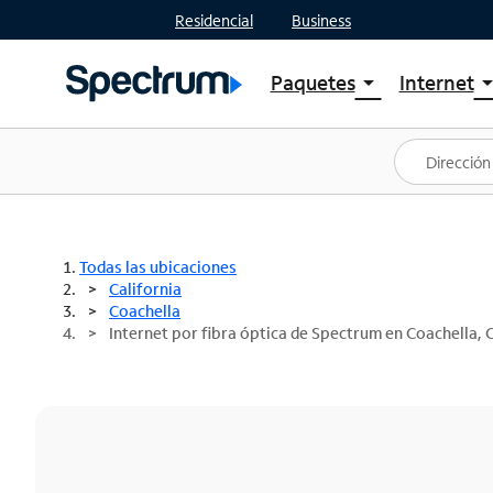
Residencial
Business
Paquetes
Internet
arrow_drop_down
arrow_drop
Ver paquetes
Spectr
Spectrum One
Planes
Mejores ofertas
Spectr
Ofertas en tu área
Intern
Todas las ubicaciones
California
Coachella
Internet por fibra óptica de Spectrum en Coachella, 