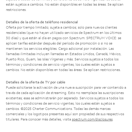
están sujetos a cambios. No están disponibles en todas las áreas. Se aplican
restricciones.
Detalles de la oferta de teléfono residencial
Oferta por tiempo limitado; sujeta a cambios; solo para nuevos clientes
residenciales (que no hayan utilizado servicios de Spectrum en los últimos
30 días) y que estén al día en pagos con Spectrum. SPECTRUM VOICE: se
aplican tarifas estándar después del período de promoción o si no se
mantienen los servicios elegibles. Cargo adicional por instalación. Las
llamadas ilimitadas incluyen llamadas en Estados Unidos, Canadá, México,
Puerto Rico, Guam, las Islas Vírgenes y más. Servicios sujetos a todos los
términos y condiciones de servicio vigentes, los cuales están sujetos a
cambios. No están disponibles en todas las áreas. Se aplican restricciones.
Detalles de la oferta de TV por cable
Puede solicitarse la activación de una nueva suscripción para ver contenido a
través de cada aplicación de streaming. Esto no reemplaza las suscripciones
existentes; esas se administrarán por separado. Servicios sujetos a todos los
términos y condiciones de servicio vigentes, los cuales están sujetos a
cambios. ©2025 Charter Communications. Todas las demás marcas
comerciales y los logotipos presentes aquí son propiedad de sus respectivos
titulares. Para conocer más detalles, visita
spectrum.com/disclosures
.