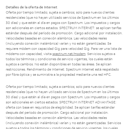
Detalles de la oferta de Internet
Oferta por tiempo limitado; sujeta a cambios; solo para nuevos clientes
residenciales (que no hayan utilizado servicios de Spectrum en los últimos
30 días) y que estén al día en pagos con Spectrum. Los impuestos y cargos
son adicionales en ciertos estados. SPECTRUM INTERNET: se aplican tarifas
estándar después del período de promoción. Cargo adicional por instalación.
Velocidades basadas en conexión alámbrica. Las velocidades reales
(incluyendo conexión inalámbrica) varían y no están garantizadas. Se
requiere módem con capacidad Gig para velocidad Gig. Para ver una lista de
módems con capacidad, visita
spectrum.net/modem
. Servicios sujetos a
todos los términos y condiciones de servicio vigentes, los cuales están
sujetos a cambios. No están disponibles en todas las áreas. Se aplican
restricciones. Rendimiento de Internet: Spectrum Internet está respaldado
por fibra óptica y se suministra a la propiedad mediante una red HFC.
Oferta por tiempo limitado; sujeta a cambios; solo para nuevos clientes
residenciales (que no hayan utilizado servicios de Spectrum en los últimos
30 días) y que estén al día en pagos con Spectrum. Los impuestos y cargos
son adicionales en ciertos estados. SPECTRUM INTERNET ADVANTAGE:
oferta con base en requisitos de elegibilidad. Se aplican tarifas estándar
después del período de promoción. Cargo adicional por instalación.
Velocidades basadas en conexión alámbrica. Las velocidades reales
(incluyendo conexión inalámbrica) varían y no están garantizadas. Servicios
sujetos a todos los términos y condiciones de servicio vigentes, los cuales