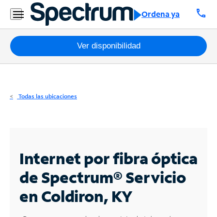
Residencial
call
Ordena ya
Business
Paquetes
Ver disponibilidad
Internet
TV
Todas las ubicaciones
Móvil
Teléfono
Residencial
Internet por fibra óptica
Business
de Spectrum®
Servicio
en Coldiron, KY
Contáctanos
Inglés