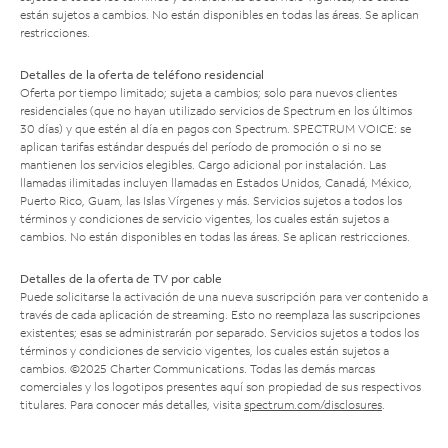
están sujetos a cambios. No están disponibles en todas las áreas. Se aplican
restricciones.
Detalles de la oferta de teléfono residencial
Oferta por tiempo limitado; sujeta a cambios; solo para nuevos clientes
residenciales (que no hayan utilizado servicios de Spectrum en los últimos
30 días) y que estén al día en pagos con Spectrum. SPECTRUM VOICE: se
aplican tarifas estándar después del período de promoción o si no se
mantienen los servicios elegibles. Cargo adicional por instalación. Las
llamadas ilimitadas incluyen llamadas en Estados Unidos, Canadá, México,
Puerto Rico, Guam, las Islas Vírgenes y más. Servicios sujetos a todos los
términos y condiciones de servicio vigentes, los cuales están sujetos a
cambios. No están disponibles en todas las áreas. Se aplican restricciones.
Detalles de la oferta de TV por cable
Puede solicitarse la activación de una nueva suscripción para ver contenido a
través de cada aplicación de streaming. Esto no reemplaza las suscripciones
existentes; esas se administrarán por separado. Servicios sujetos a todos los
términos y condiciones de servicio vigentes, los cuales están sujetos a
cambios. ©2025 Charter Communications. Todas las demás marcas
comerciales y los logotipos presentes aquí son propiedad de sus respectivos
titulares. Para conocer más detalles, visita
spectrum.com/disclosures
.