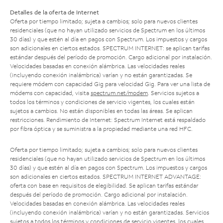
Detalles de la oferta de Internet
Oferta por tiempo limitado; sujeta a cambios; solo para nuevos clientes
residenciales (que no hayan utilizado servicios de Spectrum en los últimos
30 días) y que estén al día en pagos con Spectrum. Los impuestos y cargos
son adicionales en ciertos estados. SPECTRUM INTERNET: se aplican tarifas
estándar después del período de promoción. Cargo adicional por instalación.
Velocidades basadas en conexión alámbrica. Las velocidades reales
(incluyendo conexión inalámbrica) varían y no están garantizadas. Se
requiere módem con capacidad Gig para velocidad Gig. Para ver una lista de
módems con capacidad, visita
spectrum.net/modem
. Servicios sujetos a
todos los términos y condiciones de servicio vigentes, los cuales están
sujetos a cambios. No están disponibles en todas las áreas. Se aplican
restricciones. Rendimiento de Internet: Spectrum Internet está respaldado
por fibra óptica y se suministra a la propiedad mediante una red HFC.
Oferta por tiempo limitado; sujeta a cambios; solo para nuevos clientes
residenciales (que no hayan utilizado servicios de Spectrum en los últimos
30 días) y que estén al día en pagos con Spectrum. Los impuestos y cargos
son adicionales en ciertos estados. SPECTRUM INTERNET ADVANTAGE:
oferta con base en requisitos de elegibilidad. Se aplican tarifas estándar
después del período de promoción. Cargo adicional por instalación.
Velocidades basadas en conexión alámbrica. Las velocidades reales
(incluyendo conexión inalámbrica) varían y no están garantizadas. Servicios
sujetos a todos los términos y condiciones de servicio vigentes, los cuales