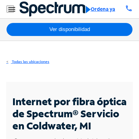
Residencial
call
Ordena ya
Business
Paquetes
Ver disponibilidad
Internet
TV
Todas las ubicaciones
Móvil
Teléfono
Residencial
Internet por fibra óptica
Business
de Spectrum®
Servicio
en Coldwater, MI
Contáctanos
Inglés