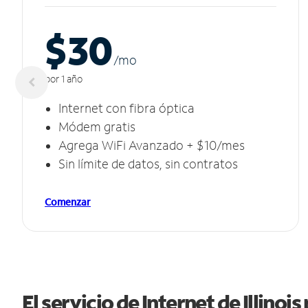
$30
/m
o
por 1 año
Internet con fibra óptica
Módem gratis
Agrega WiFi Avanzado + $10/mes
Sin límite de datos, sin contratos
Comenzar
El servicio de Internet de Illinoi