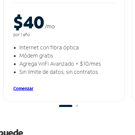
$40
/m
o
por 1 año
Internet con fibra óptica
Módem gratis
Agrega WiFi Avanzado + $10/mes
Sin límite de datos, sin contratos
Comenzar
s puede