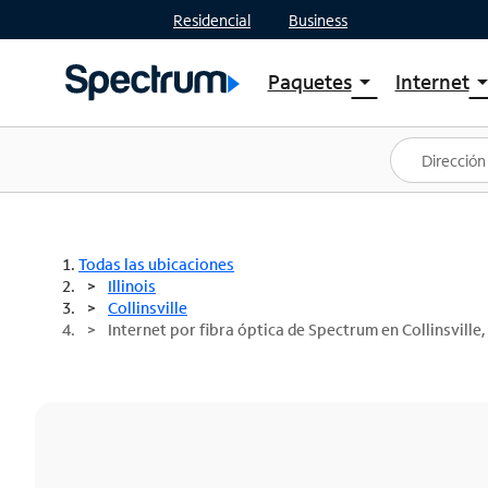
Residencial
Business
Paquetes
Internet
arrow_drop_down
arrow_drop
Ver paquetes
Spectr
Spectrum One
Planes
Mejores ofertas
Spectr
Ofertas en tu área
Intern
Todas las ubicaciones
Illinois
Collinsville
Internet por fibra óptica de Spectrum en Collinsville, 