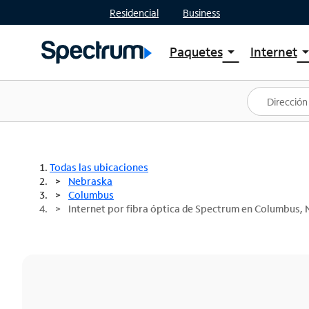
Residencial
Business
Paquetes
Internet
arrow_drop_down
arrow_drop
Ver paquetes
Spectr
Spectrum One
Planes
Mejores ofertas
Spectr
Ofertas en tu área
Intern
Todas las ubicaciones
Nebraska
Columbus
Internet por fibra óptica de Spectrum en Columbus, 