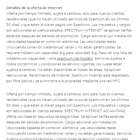
Detalles de la oferta de Internet
Oferta por tiempo limitado; sujeta a cambios; solo para nuevos clientes
residenciales (que no hayan utilizado servicios de Spectrum en los últimos
30 días) y que estén al día en pagos con Spectrum. Los impuestos y cargos
son adicionales en ciertos estados. SPECTRUM INTERNET: se aplican tarifas
estándar después del período de promoción. Cargo adicional por instalación.
Velocidades basadas en conexión alámbrica. Las velocidades reales
(incluyendo conexión inalámbrica) varían y no están garantizadas. Se
requiere módem con capacidad Gig para velocidad Gig. Para ver una lista de
módems con capacidad, visita
spectrum.net/modem
. Servicios sujetos a
todos los términos y condiciones de servicio vigentes, los cuales están
sujetos a cambios. No están disponibles en todas las áreas. Se aplican
restricciones. Rendimiento de Internet: Spectrum Internet está respaldado
por fibra óptica y se suministra a la propiedad mediante una red HFC.
Oferta por tiempo limitado; sujeta a cambios; solo para nuevos clientes
residenciales (que no hayan utilizado servicios de Spectrum en los últimos
30 días) y que estén al día en pagos con Spectrum. Los impuestos y cargos
son adicionales en ciertos estados. SPECTRUM INTERNET ADVANTAGE:
oferta con base en requisitos de elegibilidad. Se aplican tarifas estándar
después del período de promoción. Cargo adicional por instalación.
Velocidades basadas en conexión alámbrica. Las velocidades reales
(incluyendo conexión inalámbrica) varían y no están garantizadas. Servicios
sujetos a todos los términos y condiciones de servicio vigentes, los cuales