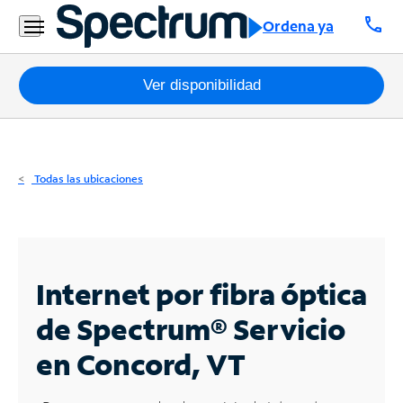
Residencial
call
Ordena ya
Business
Paquetes
Ver disponibilidad
Internet
TV
Todas las ubicaciones
Móvil
Teléfono
Residencial
Internet por fibra óptica
Business
de Spectrum®
Servicio
en Concord, VT
Contáctanos
Inglés