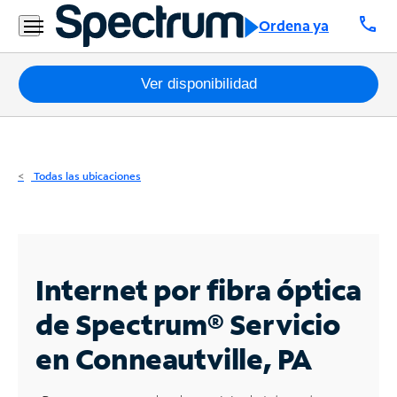
Residencial
call
Ordena ya
Business
Paquetes
Ver disponibilidad
Internet
TV
Todas las ubicaciones
Móvil
Teléfono
Residencial
Internet por fibra óptica
Business
de Spectrum®
Servicio
en Conneautville, PA
Contáctanos
Inglés