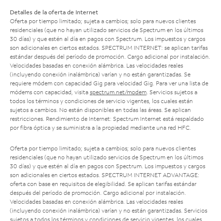
Detalles de la oferta de Internet
Oferta por tiempo limitado; sujeta a cambios; solo para nuevos clientes
residenciales (que no hayan utilizado servicios de Spectrum en los últimos
30 días) y que estén al día en pagos con Spectrum. Los impuestos y cargos
son adicionales en ciertos estados. SPECTRUM INTERNET: se aplican tarifas
estándar después del período de promoción. Cargo adicional por instalación.
Velocidades basadas en conexión alámbrica. Las velocidades reales
(incluyendo conexión inalámbrica) varían y no están garantizadas. Se
requiere módem con capacidad Gig para velocidad Gig. Para ver una lista de
módems con capacidad, visita
spectrum.net/modem
. Servicios sujetos a
todos los términos y condiciones de servicio vigentes, los cuales están
sujetos a cambios. No están disponibles en todas las áreas. Se aplican
restricciones. Rendimiento de Internet: Spectrum Internet está respaldado
por fibra óptica y se suministra a la propiedad mediante una red HFC.
Oferta por tiempo limitado; sujeta a cambios; solo para nuevos clientes
residenciales (que no hayan utilizado servicios de Spectrum en los últimos
30 días) y que estén al día en pagos con Spectrum. Los impuestos y cargos
son adicionales en ciertos estados. SPECTRUM INTERNET ADVANTAGE:
oferta con base en requisitos de elegibilidad. Se aplican tarifas estándar
después del período de promoción. Cargo adicional por instalación.
Velocidades basadas en conexión alámbrica. Las velocidades reales
(incluyendo conexión inalámbrica) varían y no están garantizadas. Servicios
sujetos a todos los términos y condiciones de servicio vigentes, los cuales