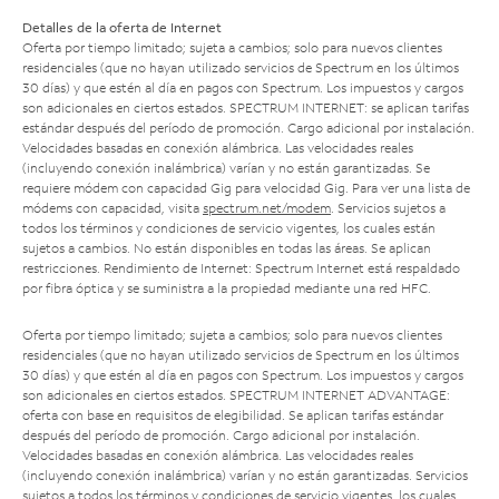
Detalles de la oferta de Internet
Oferta por tiempo limitado; sujeta a cambios; solo para nuevos clientes
residenciales (que no hayan utilizado servicios de Spectrum en los últimos
30 días) y que estén al día en pagos con Spectrum. Los impuestos y cargos
son adicionales en ciertos estados. SPECTRUM INTERNET: se aplican tarifas
estándar después del período de promoción. Cargo adicional por instalación.
Velocidades basadas en conexión alámbrica. Las velocidades reales
(incluyendo conexión inalámbrica) varían y no están garantizadas. Se
requiere módem con capacidad Gig para velocidad Gig. Para ver una lista de
módems con capacidad, visita
spectrum.net/modem
. Servicios sujetos a
todos los términos y condiciones de servicio vigentes, los cuales están
sujetos a cambios. No están disponibles en todas las áreas. Se aplican
restricciones. Rendimiento de Internet: Spectrum Internet está respaldado
por fibra óptica y se suministra a la propiedad mediante una red HFC.
Oferta por tiempo limitado; sujeta a cambios; solo para nuevos clientes
residenciales (que no hayan utilizado servicios de Spectrum en los últimos
30 días) y que estén al día en pagos con Spectrum. Los impuestos y cargos
son adicionales en ciertos estados. SPECTRUM INTERNET ADVANTAGE:
oferta con base en requisitos de elegibilidad. Se aplican tarifas estándar
después del período de promoción. Cargo adicional por instalación.
Velocidades basadas en conexión alámbrica. Las velocidades reales
(incluyendo conexión inalámbrica) varían y no están garantizadas. Servicios
sujetos a todos los términos y condiciones de servicio vigentes, los cuales