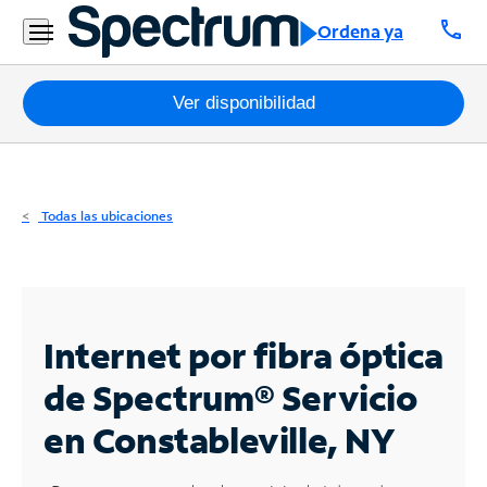
Residencial
call
Ordena ya
Business
Paquetes
Ver disponibilidad
Internet
TV
Todas las ubicaciones
Móvil
Teléfono
Residencial
Internet por fibra óptica
Business
de Spectrum®
Servicio
en Constableville, NY
Contáctanos
Inglés