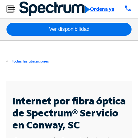
Residencial
call
Ordena ya
Business
Paquetes
Ver disponibilidad
Internet
TV
Todas las ubicaciones
Móvil
Teléfono
Residencial
Internet por fibra óptica
Business
de Spectrum®
Servicio
en Conway, SC
Contáctanos
Inglés