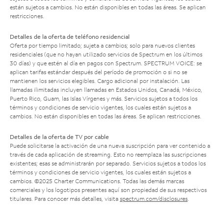
están sujetos a cambios. No están disponibles en todas las áreas. Se aplican
restricciones.
Detalles de la oferta de teléfono residencial
Oferta por tiempo limitado; sujeta a cambios; solo para nuevos clientes
residenciales (que no hayan utilizado servicios de Spectrum en los últimos
30 días) y que estén al día en pagos con Spectrum. SPECTRUM VOICE: se
aplican tarifas estándar después del período de promoción o si no se
mantienen los servicios elegibles. Cargo adicional por instalación. Las
llamadas ilimitadas incluyen llamadas en Estados Unidos, Canadá, México,
Puerto Rico, Guam, las Islas Vírgenes y más. Servicios sujetos a todos los
términos y condiciones de servicio vigentes, los cuales están sujetos a
cambios. No están disponibles en todas las áreas. Se aplican restricciones.
Detalles de la oferta de TV por cable
Puede solicitarse la activación de una nueva suscripción para ver contenido a
través de cada aplicación de streaming. Esto no reemplaza las suscripciones
existentes; esas se administrarán por separado. Servicios sujetos a todos los
términos y condiciones de servicio vigentes, los cuales están sujetos a
cambios. ©2025 Charter Communications. Todas las demás marcas
comerciales y los logotipos presentes aquí son propiedad de sus respectivos
titulares. Para conocer más detalles, visita
spectrum.com/disclosures
.