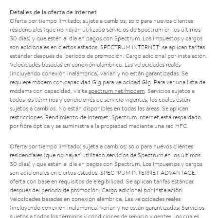
Detalles de la oferta de Internet
Oferta por tiempo limitado; sujeta a cambios; solo para nuevos clientes
residenciales (que no hayan utilizado servicios de Spectrum en los últimos
30 días) y que estén al día en pagos con Spectrum. Los impuestos y cargos
son adicionales en ciertos estados. SPECTRUM INTERNET: se aplican tarifas
estándar después del período de promoción. Cargo adicional por instalación.
Velocidades basadas en conexión alámbrica. Las velocidades reales
(incluyendo conexión inalámbrica) varían y no están garantizadas. Se
requiere módem con capacidad Gig para velocidad Gig. Para ver una lista de
módems con capacidad, visita
spectrum.net/modem
. Servicios sujetos a
todos los términos y condiciones de servicio vigentes, los cuales están
sujetos a cambios. No están disponibles en todas las áreas. Se aplican
restricciones. Rendimiento de Internet: Spectrum Internet está respaldado
por fibra óptica y se suministra a la propiedad mediante una red HFC.
Oferta por tiempo limitado; sujeta a cambios; solo para nuevos clientes
residenciales (que no hayan utilizado servicios de Spectrum en los últimos
30 días) y que estén al día en pagos con Spectrum. Los impuestos y cargos
son adicionales en ciertos estados. SPECTRUM INTERNET ADVANTAGE:
oferta con base en requisitos de elegibilidad. Se aplican tarifas estándar
después del período de promoción. Cargo adicional por instalación.
Velocidades basadas en conexión alámbrica. Las velocidades reales
(incluyendo conexión inalámbrica) varían y no están garantizadas. Servicios
sujetos a todos los términos y condiciones de servicio vigentes, los cuales