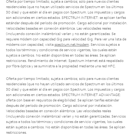
Oferta por tiempo limitado; sujeta a cambios; solo para nuevos clientes
residenciales (que no hayan utilizado servicios de Spectrum en los últimos
30 días) y que estén al día en pagos con Spectrum. Los impuestos y cargos
son adicionales en ciertos estados. SPECTRUM INTERNET: se aplican tarifas
estándar después del período de promoción. Cargo adicional por instalación.
Velocidades basadas en conexión alámbrica. Las velocidades reales
(incluyendo conexión inalámbrica) varían y no están garantizadas. Se
requiere módem con capacidad Gig para velocidad Gig. Para ver una lista de
módems con capacidad, visita
spectrum.net/modem
. Servicios sujetos a
todos los términos y condiciones de servicio vigentes, los cuales están
sujetos a cambios. No están disponibles en todas las áreas. Se aplican
restricciones. Rendimiento de Internet: Spectrum Internet está respaldado
por fibra óptica y se suministra a la propiedad mediante una red HFC.
Oferta por tiempo limitado; sujeta a cambios; solo para nuevos clientes
residenciales (que no hayan utilizado servicios de Spectrum en los últimos
30 días) y que estén al día en pagos con Spectrum. Los impuestos y cargos
son adicionales en ciertos estados. SPECTRUM INTERNET ADVANTAGE:
oferta con base en requisitos de elegibilidad. Se aplican tarifas estándar
después del período de promoción. Cargo adicional por instalación.
Velocidades basadas en conexión alámbrica. Las velocidades reales
(incluyendo conexión inalámbrica) varían y no están garantizadas. Servicios
sujetos a todos los términos y condiciones de servicio vigentes, los cuales
están sujetos a cambios. No están disponibles en todas las áreas. Se aplican
restricciones.