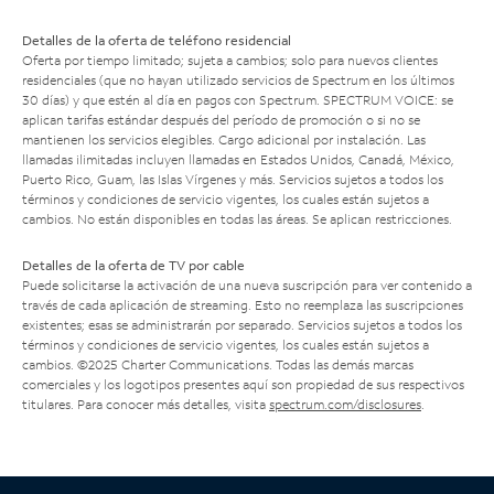
Detalles de la oferta de teléfono residencial
Oferta por tiempo limitado; sujeta a cambios; solo para nuevos clientes
residenciales (que no hayan utilizado servicios de Spectrum en los últimos
30 días) y que estén al día en pagos con Spectrum. SPECTRUM VOICE: se
aplican tarifas estándar después del período de promoción o si no se
mantienen los servicios elegibles. Cargo adicional por instalación. Las
llamadas ilimitadas incluyen llamadas en Estados Unidos, Canadá, México,
Puerto Rico, Guam, las Islas Vírgenes y más. Servicios sujetos a todos los
términos y condiciones de servicio vigentes, los cuales están sujetos a
cambios. No están disponibles en todas las áreas. Se aplican restricciones.
Detalles de la oferta de TV por cable
Puede solicitarse la activación de una nueva suscripción para ver contenido a
través de cada aplicación de streaming. Esto no reemplaza las suscripciones
existentes; esas se administrarán por separado. Servicios sujetos a todos los
términos y condiciones de servicio vigentes, los cuales están sujetos a
cambios. ©2025 Charter Communications. Todas las demás marcas
comerciales y los logotipos presentes aquí son propiedad de sus respectivos
titulares. Para conocer más detalles, visita
spectrum.com/disclosures
.