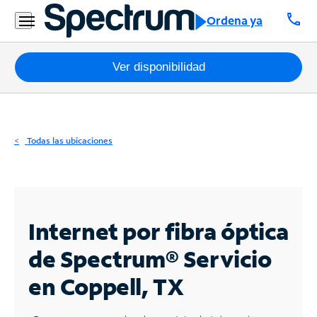
Residencial
call
Ordena ya
Business
Paquetes
Ver disponibilidad
Internet
TV
Todas las ubicaciones
Móvil
Teléfono
Residencial
Internet por fibra óptica
Business
de Spectrum®
Servicio
en Coppell, TX
Contáctanos
Inglés