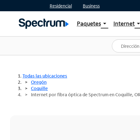
Residencial
Business
Paquetes
Internet
arrow_drop_down
arrow_drop
Ver paquetes
Spectr
Spectrum One
Planes
Mejores ofertas
Spectr
Ofertas en tu área
Intern
Todas las ubicaciones
Oregón
Coquille
Internet por fibra óptica de Spectrum en Coquille, O