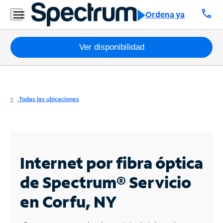
Residencial
call
Ordena ya
Business
Paquetes
Ver disponibilidad
Internet
TV
Todas las ubicaciones
Móvil
Teléfono
Residencial
Internet por fibra óptica
Business
de Spectrum®
Servicio
en Corfu, NY
Contáctanos
Inglés