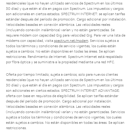
residenciales (que no hayan utilizado servicios de Spectrum en los últimos
30 días) y que estén al día en pagos con Spectrum. Los impuestos y cargos
son adicionales en ciertos estados. SPECTRUM INTERNET: se aplican tarifas
estándar después del período de promoción. Cargo adicional por instalación.
Velocidades basadas en conexión alámbrica. Las velocidades reales
(incluyendo conexión inalámbrica) varían y no están garantizadas. Se
requiere módem con capacidad Gig para velocidad Gig. Para ver una lista de
módems con capacidad, visita
spectrum.net/modem
. Servicios sujetos a
todos los términos y condiciones de servicio vigentes, los cuales están
sujetos a cambios. No están disponibles en todas las áreas. Se aplican
restricciones. Rendimiento de Internet: Spectrum Internet está respaldado
por fibra óptica y se suministra a la propiedad mediante una red HFC.
Oferta por tiempo limitado; sujeta a cambios; solo para nuevos clientes
residenciales (que no hayan utilizado servicios de Spectrum en los últimos
30 días) y que estén al día en pagos con Spectrum. Los impuestos y cargos
son adicionales en ciertos estados. SPECTRUM INTERNET ADVANTAGE:
oferta con base en requisitos de elegibilidad. Se aplican tarifas estándar
después del período de promoción. Cargo adicional por instalación.
Velocidades basadas en conexión alámbrica. Las velocidades reales
(incluyendo conexión inalámbrica) varían y no están garantizadas. Servicios
sujetos a todos los términos y condiciones de servicio vigentes, los cuales
están sujetos a cambios. No están disponibles en todas las áreas. Se aplican
restricciones.