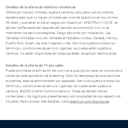
Detalles de la oferta de teléfono residencial
Oferta por tiempo limitado; sujeta a cambios; solo para nuevos clientes
residenciales (que no hayan utilizado servicios de Spectrum en los últimos
30 días) y que estén al día en pagos con Spectrum. SPECTRUM VOICE: se
aplican tarifas estándar después del período de promoción o si no se
mantienen los servicios elegibles. Cargo adicional por instalación. Las
llamadas ilimitadas incluyen llamadas en Estados Unidos, Canadá, México,
Puerto Rico, Guam, las Islas Vírgenes y más. Servicios sujetos a todos los
términos y condiciones de servicio vigentes, los cuales están sujetos a
cambios. No están disponibles en todas las áreas. Se aplican restricciones.
Detalles de la oferta de TV por cable
Puede solicitarse la activación de una nueva suscripción para ver contenido a
través de cada aplicación de streaming. Esto no reemplaza las suscripciones
existentes; esas se administrarán por separado. Servicios sujetos a todos los
términos y condiciones de servicio vigentes, los cuales están sujetos a
cambios. ©2025 Charter Communications. Todas las demás marcas
comerciales y los logotipos presentes aquí son propiedad de sus respectivos
titulares. Para conocer más detalles, visita
spectrum.com/disclosures
.