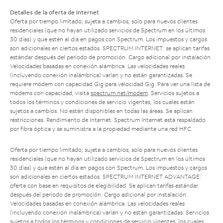
Detalles de la oferta de Internet
Oferta por tiempo limitado; sujeta a cambios; solo para nuevos clientes
residenciales (que no hayan utilizado servicios de Spectrum en los últimos
30 días) y que estén al día en pagos con Spectrum. Los impuestos y cargos
son adicionales en ciertos estados. SPECTRUM INTERNET: se aplican tarifas
estándar después del período de promoción. Cargo adicional por instalación.
Velocidades basadas en conexión alámbrica. Las velocidades reales
(incluyendo conexión inalámbrica) varían y no están garantizadas. Se
requiere módem con capacidad Gig para velocidad Gig. Para ver una lista de
módems con capacidad, visita
spectrum.net/modem
. Servicios sujetos a
todos los términos y condiciones de servicio vigentes, los cuales están
sujetos a cambios. No están disponibles en todas las áreas. Se aplican
restricciones. Rendimiento de Internet: Spectrum Internet está respaldado
por fibra óptica y se suministra a la propiedad mediante una red HFC.
Oferta por tiempo limitado; sujeta a cambios; solo para nuevos clientes
residenciales (que no hayan utilizado servicios de Spectrum en los últimos
30 días) y que estén al día en pagos con Spectrum. Los impuestos y cargos
son adicionales en ciertos estados. SPECTRUM INTERNET ADVANTAGE:
oferta con base en requisitos de elegibilidad. Se aplican tarifas estándar
después del período de promoción. Cargo adicional por instalación.
Velocidades basadas en conexión alámbrica. Las velocidades reales
(incluyendo conexión inalámbrica) varían y no están garantizadas. Servicios
sujetos a todos los términos y condiciones de servicio vigentes, los cuales