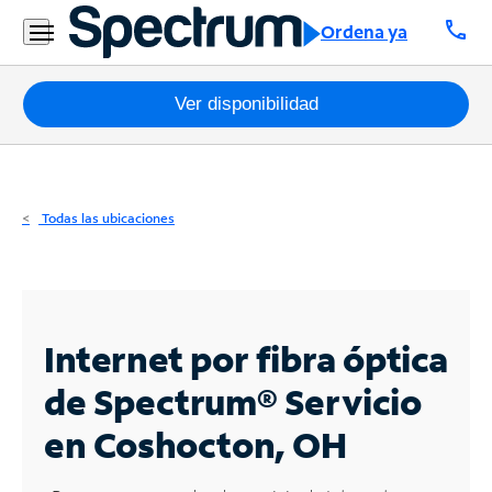
Residencial
call
Ordena ya
Business
Paquetes
Ver disponibilidad
Internet
TV
Todas las ubicaciones
Móvil
Teléfono
Residencial
Internet por fibra óptica
Business
de Spectrum®
Servicio
en Coshocton, OH
Contáctanos
Inglés