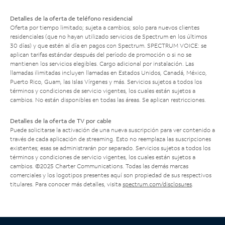
Detalles de la oferta de teléfono residencial
Oferta por tiempo limitado; sujeta a cambios; solo para nuevos clientes
residenciales (que no hayan utilizado servicios de Spectrum en los últimos
30 días) y que estén al día en pagos con Spectrum. SPECTRUM VOICE: se
aplican tarifas estándar después del período de promoción o si no se
mantienen los servicios elegibles. Cargo adicional por instalación. Las
llamadas ilimitadas incluyen llamadas en Estados Unidos, Canadá, México,
Puerto Rico, Guam, las Islas Vírgenes y más. Servicios sujetos a todos los
términos y condiciones de servicio vigentes, los cuales están sujetos a
cambios. No están disponibles en todas las áreas. Se aplican restricciones.
Detalles de la oferta de TV por cable
Puede solicitarse la activación de una nueva suscripción para ver contenido a
través de cada aplicación de streaming. Esto no reemplaza las suscripciones
existentes; esas se administrarán por separado. Servicios sujetos a todos los
términos y condiciones de servicio vigentes, los cuales están sujetos a
cambios. ©2025 Charter Communications. Todas las demás marcas
comerciales y los logotipos presentes aquí son propiedad de sus respectivos
titulares. Para conocer más detalles, visita
spectrum.com/disclosures
.