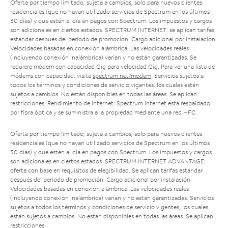
Oferta por tiempo limitado; sujeta a cambios; solo para nuevos clientes
residenciales (que no hayan utilizado servicios de Spectrum en los últimos
30 días) y que estén al día en pagos con Spectrum. Los impuestos y cargos
son adicionales en ciertos estados. SPECTRUM INTERNET: se aplican tarifas
estándar después del período de promoción. Cargo adicional por instalación.
Velocidades basadas en conexión alámbrica. Las velocidades reales
(incluyendo conexión inalámbrica) varían y no están garantizadas. Se
requiere módem con capacidad Gig para velocidad Gig. Para ver una lista de
módems con capacidad, visita
spectrum.net/modem
. Servicios sujetos a
todos los términos y condiciones de servicio vigentes, los cuales están
sujetos a cambios. No están disponibles en todas las áreas. Se aplican
restricciones. Rendimiento de Internet: Spectrum Internet está respaldado
por fibra óptica y se suministra a la propiedad mediante una red HFC.
Oferta por tiempo limitado; sujeta a cambios; solo para nuevos clientes
residenciales (que no hayan utilizado servicios de Spectrum en los últimos
30 días) y que estén al día en pagos con Spectrum. Los impuestos y cargos
son adicionales en ciertos estados. SPECTRUM INTERNET ADVANTAGE:
oferta con base en requisitos de elegibilidad. Se aplican tarifas estándar
después del período de promoción. Cargo adicional por instalación.
Velocidades basadas en conexión alámbrica. Las velocidades reales
(incluyendo conexión inalámbrica) varían y no están garantizadas. Servicios
sujetos a todos los términos y condiciones de servicio vigentes, los cuales
están sujetos a cambios. No están disponibles en todas las áreas. Se aplican
restricciones.