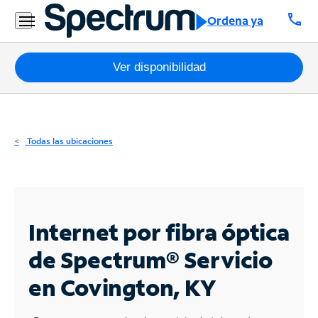
Residencial
call
Ordena ya
Business
Paquetes
Ver disponibilidad
Internet
TV
Todas las ubicaciones
Móvil
Teléfono
Residencial
Internet por fibra óptica
Business
de Spectrum®
Servicio
en Covington, KY
Contáctanos
Inglés