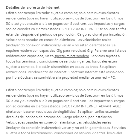
Detalles de la oferta de Internet
Oferta por tiempo limitado; sujeta a cambios; solo para nuevos clientes
residenciales (que no hayan utilizado servicios de Spectrum en los últimos
30 días) y que estén al día en pagos con Spectrum. Los impuestos y cargos
son adicionales en ciertos estados. SPECTRUM INTERNET: se aplican tarifas
estándar después del período de promoción. Cargo adicional por instalación.
Velocidades basadas en conexión alámbrica. Las velocidades reales
(incluyendo conexión inalámbrica) varían y no están garantizadas. Se
requiere módem con capacidad Gig para velocidad Gig. Para ver una lista de
módems con capacidad, visita
spectrum.net/modem
. Servicios sujetos a
todos los términos y condiciones de servicio vigentes, los cuales están
sujetos a cambios. No están disponibles en todas las áreas. Se aplican
restricciones. Rendimiento de Internet: Spectrum Internet está respaldado
por fibra óptica y se suministra a la propiedad mediante una red HFC.
Oferta por tiempo limitado; sujeta a cambios; solo para nuevos clientes
residenciales (que no hayan utilizado servicios de Spectrum en los últimos
30 días) y que estén al día en pagos con Spectrum. Los impuestos y cargos
son adicionales en ciertos estados. SPECTRUM INTERNET ADVANTAGE:
oferta con base en requisitos de elegibilidad. Se aplican tarifas estándar
después del período de promoción. Cargo adicional por instalación.
Velocidades basadas en conexión alámbrica. Las velocidades reales
(incluyendo conexión inalámbrica) varían y no están garantizadas. Servicios
sujetos a todos los términos y condiciones de servicio vigentes, los cuales