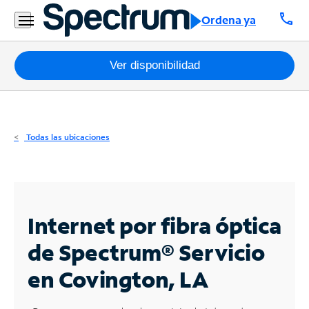
Residencial
call
Ordena ya
Business
Paquetes
Ver disponibilidad
Internet
TV
Todas las ubicaciones
Móvil
Teléfono
Residencial
Internet por fibra óptica
Business
de Spectrum®
Servicio
en Covington, LA
Contáctanos
Inglés