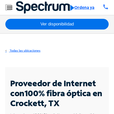
Residencial
call
Ordena ya
Business
Paquetes
Ver disponibilidad
Internet
TV
Todas las ubicaciones
Móvil
Teléfono
Residencial
Proveedor de Internet
Business
con
100% fibra óptica en
Crockett, TX
Contáctanos
Inglés