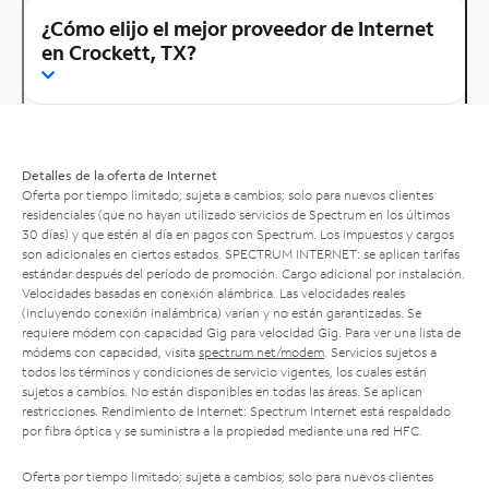
¿Cómo elijo el mejor proveedor de Internet
en Crockett, TX?
Detalles de la oferta de Internet
Oferta por tiempo limitado; sujeta a cambios; solo para nuevos clientes
residenciales (que no hayan utilizado servicios de Spectrum en los últimos
30 días) y que estén al día en pagos con Spectrum. Los impuestos y cargos
son adicionales en ciertos estados. SPECTRUM INTERNET: se aplican tarifas
estándar después del período de promoción. Cargo adicional por instalación.
Velocidades basadas en conexión alámbrica. Las velocidades reales
(incluyendo conexión inalámbrica) varían y no están garantizadas. Se
requiere módem con capacidad Gig para velocidad Gig. Para ver una lista de
módems con capacidad, visita
spectrum.net/modem
. Servicios sujetos a
todos los términos y condiciones de servicio vigentes, los cuales están
sujetos a cambios. No están disponibles en todas las áreas. Se aplican
restricciones. Rendimiento de Internet: Spectrum Internet está respaldado
por fibra óptica y se suministra a la propiedad mediante una red HFC.
Oferta por tiempo limitado; sujeta a cambios; solo para nuevos clientes