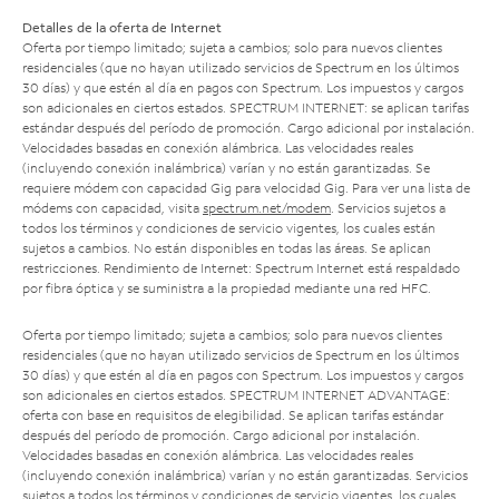
Detalles de la oferta de Internet
Oferta por tiempo limitado; sujeta a cambios; solo para nuevos clientes
residenciales (que no hayan utilizado servicios de Spectrum en los últimos
30 días) y que estén al día en pagos con Spectrum. Los impuestos y cargos
son adicionales en ciertos estados. SPECTRUM INTERNET: se aplican tarifas
estándar después del período de promoción. Cargo adicional por instalación.
Velocidades basadas en conexión alámbrica. Las velocidades reales
(incluyendo conexión inalámbrica) varían y no están garantizadas. Se
requiere módem con capacidad Gig para velocidad Gig. Para ver una lista de
módems con capacidad, visita
spectrum.net/modem
. Servicios sujetos a
todos los términos y condiciones de servicio vigentes, los cuales están
sujetos a cambios. No están disponibles en todas las áreas. Se aplican
restricciones. Rendimiento de Internet: Spectrum Internet está respaldado
por fibra óptica y se suministra a la propiedad mediante una red HFC.
Oferta por tiempo limitado; sujeta a cambios; solo para nuevos clientes
residenciales (que no hayan utilizado servicios de Spectrum en los últimos
30 días) y que estén al día en pagos con Spectrum. Los impuestos y cargos
son adicionales en ciertos estados. SPECTRUM INTERNET ADVANTAGE:
oferta con base en requisitos de elegibilidad. Se aplican tarifas estándar
después del período de promoción. Cargo adicional por instalación.
Velocidades basadas en conexión alámbrica. Las velocidades reales
(incluyendo conexión inalámbrica) varían y no están garantizadas. Servicios
sujetos a todos los términos y condiciones de servicio vigentes, los cuales