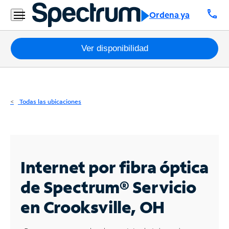
Residencial
call
Ordena ya
Business
Paquetes
Ver disponibilidad
Internet
TV
Todas las ubicaciones
Móvil
Teléfono
Residencial
Internet por fibra óptica
Business
de Spectrum®
Servicio
en Crooksville, OH
Contáctanos
Inglés