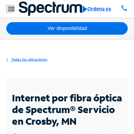
Residencial
call
Ordena ya
Business
Paquetes
Ver disponibilidad
Internet
TV
Todas las ubicaciones
Móvil
Teléfono
Residencial
Internet por fibra óptica
Business
de Spectrum®
Servicio
en Crosby, MN
Contáctanos
Inglés