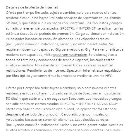
Detalles de la oferta de Internet
Oferta por tiempo limitado; sujeta a cambios; solo para nuevos clientes
residenciales (que no hayan utilizado servicios de Spectrum en los últimos
30 días) y que estén al día en pagos con Spectrum. Los impuestos y cargos
son adicionales en ciertos estados. SPECTRUM INTERNET: se aplican tarifas
estándar después del período de promoción. Cargo adicional por instalación.
Velocidades basadas en conexión alámbrica. Las velocidades reales
(incluyendo conexión inalámbrica) varían y no están garantizadas. Se
requiere módem con capacidad Gig para velocidad Gig. Para ver una lista de
módems con capacidad, visita
spectrum.net/modem
. Servicios sujetos a
todos los términos y condiciones de servicio vigentes, los cuales están
sujetos a cambios. No están disponibles en todas las áreas. Se aplican
restricciones. Rendimiento de Internet: Spectrum Internet está respaldado
por fibra óptica y se suministra a la propiedad mediante una red HFC.
Oferta por tiempo limitado; sujeta a cambios; solo para nuevos clientes
residenciales (que no hayan utilizado servicios de Spectrum en los últimos
30 días) y que estén al día en pagos con Spectrum. Los impuestos y cargos
son adicionales en ciertos estados. SPECTRUM INTERNET ADVANTAGE:
oferta con base en requisitos de elegibilidad. Se aplican tarifas estándar
después del período de promoción. Cargo adicional por instalación.
Velocidades basadas en conexión alámbrica. Las velocidades reales
(incluyendo conexión inalámbrica) varían y no están garantizadas. Servicios
sujetos a todos los términos y condiciones de servicio vigentes, los cuales