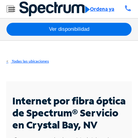
Residencial
call
Ordena ya
Business
Paquetes
Ver disponibilidad
Internet
TV
Todas las ubicaciones
Móvil
Teléfono
Residencial
Internet por fibra óptica
Business
de Spectrum®
Servicio
en Crystal Bay, NV
Contáctanos
Inglés