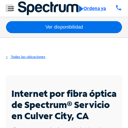
Residencial
call
Ordena ya
Business
Paquetes
Ver disponibilidad
Internet
TV
Todas las ubicaciones
Móvil
Teléfono
Residencial
Internet por fibra óptica
Business
de Spectrum®
Servicio
en Culver City, CA
Contáctanos
Inglés