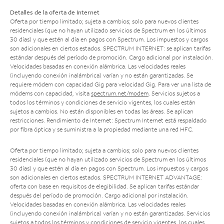
Detalles de la oferta de Internet
Oferta por tiempo limitado; sujeta a cambios; solo para nuevos clientes
residenciales (que no hayan utilizado servicios de Spectrum en los últimos
30 días) y que estén al día en pagos con Spectrum. Los impuestos y cargos
son adicionales en ciertos estados. SPECTRUM INTERNET: se aplican tarifas
estándar después del período de promoción. Cargo adicional por instalación.
Velocidades basadas en conexión alámbrica. Las velocidades reales
(incluyendo conexión inalámbrica) varían y no están garantizadas. Se
requiere módem con capacidad Gig para velocidad Gig. Para ver una lista de
módems con capacidad, visita
spectrum.net/modem
. Servicios sujetos a
todos los términos y condiciones de servicio vigentes, los cuales están
sujetos a cambios. No están disponibles en todas las áreas. Se aplican
restricciones. Rendimiento de Internet: Spectrum Internet está respaldado
por fibra óptica y se suministra a la propiedad mediante una red HFC.
Oferta por tiempo limitado; sujeta a cambios; solo para nuevos clientes
residenciales (que no hayan utilizado servicios de Spectrum en los últimos
30 días) y que estén al día en pagos con Spectrum. Los impuestos y cargos
son adicionales en ciertos estados. SPECTRUM INTERNET ADVANTAGE:
oferta con base en requisitos de elegibilidad. Se aplican tarifas estándar
después del período de promoción. Cargo adicional por instalación.
Velocidades basadas en conexión alámbrica. Las velocidades reales
(incluyendo conexión inalámbrica) varían y no están garantizadas. Servicios
sujetos a todos los términos y condiciones de servicio vigentes, los cuales