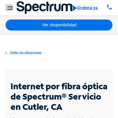
Residencial
call
Ordena ya
Business
Paquetes
Ver disponibilidad
Internet
TV
Todas las ubicaciones
Móvil
Teléfono
Residencial
Internet por fibra óptica
Business
de Spectrum®
Servicio
en Cutler, CA
Contáctanos
Inglés