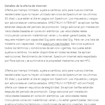
Detalles de la oferta de Internet
Oferta por tiempo limitado; sujeta a cambios; solo para nuevos clientes
residenciales (que no hayan utilizado servicios de Spectrum en los últimos
30 días) y que estén al día en pagos con Spectrum. Los impuestos y cargos
son adicionales en ciertos estados. SPECTRUM INTERNET: se aplican tarifas
estándar después del período de promoción. Cargo adicional por instalación.
Velocidades basadas en conexión alámbrica. Las velocidades reales
(incluyendo conexión inalámbrica) varían y no están garantizadas. Se
requiere módem con capacidad Gig para velocidad Gig. Para ver una lista de
módems con capacidad, visita
spectrum.net/modem
. Servicios sujetos a
todos los términos y condiciones de servicio vigentes, los cuales están
sujetos a cambios. No están disponibles en todas las áreas. Se aplican
restricciones. Rendimiento de Internet: Spectrum Internet está respaldado
por fibra óptica y se suministra a la propiedad mediante una red HFC.
Oferta por tiempo limitado; sujeta a cambios; solo para nuevos clientes
residenciales (que no hayan utilizado servicios de Spectrum en los últimos
30 días) y que estén al día en pagos con Spectrum. Los impuestos y cargos
son adicionales en ciertos estados. SPECTRUM INTERNET ADVANTAGE:
oferta con base en requisitos de elegibilidad. Se aplican tarifas estándar
después del período de promoción. Cargo adicional por instalación.
Velocidades basadas en conexión alámbrica. Las velocidades reales
(incluyendo conexión inalámbrica) varían y no están garantizadas. Servicios
sujetos a todos los términos y condiciones de servicio vigentes, los cuales