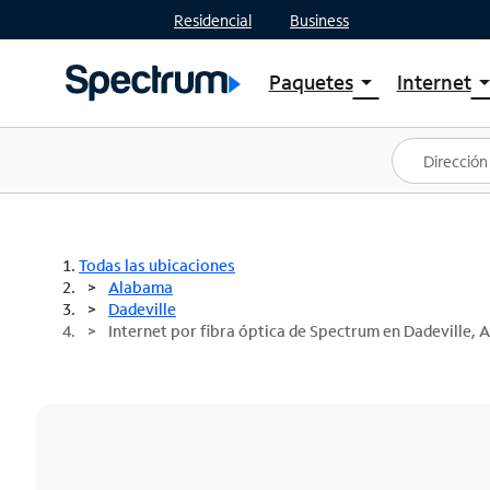
Residencial
Business
Paquetes
Internet
arrow_drop_down
arrow_drop
Ver paquetes
Spectr
Spectrum One
Planes
Mejores ofertas
Spectr
Ofertas en tu área
Intern
Todas las ubicaciones
Alabama
Dadeville
Internet por fibra óptica de Spectrum en Dadeville, 