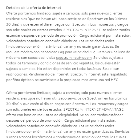
Detalles de la oferta de Internet
Oferta por tiempo limitado; sujeta a cambios; solo para nuevos clientes
residenciales (que no hayan utilizado servicios de Spectrum en los últimos
30 días) y que estén al día en pagos con Spectrum. Los impuestos y cargos
son adicionales en ciertos estados. SPECTRUM INTERNET: se aplican tarifas
estándar después del período de promoción. Cargo adicional por instalación.
Velocidades basadas en conexión alámbrica. Las velocidades reales
(incluyendo conexión inalámbrica) varían y no están garantizadas. Se
requiere módem con capacidad Gig para velocidad Gig. Para ver una lista de
módems con capacidad, visita
spectrum.net/modem
. Servicios sujetos a
todos los términos y condiciones de servicio vigentes, los cuales están
sujetos a cambios. No están disponibles en todas las áreas. Se aplican
restricciones. Rendimiento de Internet: Spectrum Internet está respaldado
por fibra óptica y se suministra a la propiedad mediante una red HFC.
Oferta por tiempo limitado; sujeta a cambios; solo para nuevos clientes
residenciales (que no hayan utilizado servicios de Spectrum en los últimos
30 días) y que estén al día en pagos con Spectrum. Los impuestos y cargos
son adicionales en ciertos estados. SPECTRUM INTERNET ADVANTAGE:
oferta con base en requisitos de elegibilidad. Se aplican tarifas estándar
después del período de promoción. Cargo adicional por instalación.
Velocidades basadas en conexión alámbrica. Las velocidades reales
(incluyendo conexión inalámbrica) varían y no están garantizadas. Servicios
sujetos a todos los términos y condiciones de servicio vigentes, los cuales