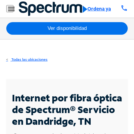
Residencial
call
Ordena ya
Business
Paquetes
Ver disponibilidad
Internet
TV
Todas las ubicaciones
Móvil
Teléfono
Residencial
Internet por fibra óptica
Business
de Spectrum®
Servicio
en Dandridge, TN
Contáctanos
Inglés