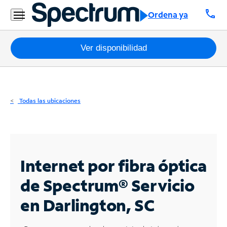
Residencial
call
Ordena ya
Business
Paquetes
Ver disponibilidad
Internet
TV
Todas las ubicaciones
Móvil
Teléfono
Residencial
Internet por fibra óptica
Business
de Spectrum®
Servicio
en Darlington, SC
Contáctanos
Inglés