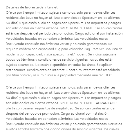
Detalles de la oferta de Internet
Oferta por tiempo limitado; sujeta a cambios; solo para nuevos clientes
residenciales (que no hayan utilizado servicios de Spectrum en los últimos
30 días) y que estén al día en pagos con Spectrum. Los impuestos y cargos
son adicionales en ciertos estados. SPECTRUM INTERNET: se aplican tarifas
estándar después del período de promoción. Cargo adicional por instalación.
Velocidades basadas en conexión alámbrica. Las velocidades reales
(incluyendo conexión inalámbrica) varían y no están garantizadas. Se
requiere módem con capacidad Gig para velocidad Gig. Para ver una lista de
módems con capacidad, visita
spectrum.net/modem
. Servicios sujetos a
todos los términos y condiciones de servicio vigentes, los cuales están
sujetos a cambios. No están disponibles en todas las áreas. Se aplican
restricciones. Rendimiento de Internet: Spectrum Internet está respaldado
por fibra óptica y se suministra a la propiedad mediante una red HFC.
Oferta por tiempo limitado; sujeta a cambios; solo para nuevos clientes
residenciales (que no hayan utilizado servicios de Spectrum en los últimos
30 días) y que estén al día en pagos con Spectrum. Los impuestos y cargos
son adicionales en ciertos estados. SPECTRUM INTERNET ADVANTAGE:
oferta con base en requisitos de elegibilidad. Se aplican tarifas estándar
después del período de promoción. Cargo adicional por instalación.
Velocidades basadas en conexión alámbrica. Las velocidades reales
(incluyendo conexión inalámbrica) varían y no están garantizadas. Servicios
sujetos a todos los términos y condiciones de servicio vigentes, los cuales