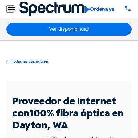
Residencial
call
Ordena ya
Business
Paquetes
Ver disponibilidad
Internet
TV
Todas las ubicaciones
Móvil
Teléfono
Residencial
Proveedor de Internet
Business
con
100% fibra óptica en
Dayton, WA
Contáctanos
Inglés