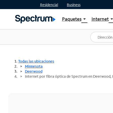
Residencial
Business
Paquetes
Internet
arrow_drop_down
arrow_drop
Ver paquetes
Spectr
Spectrum One
Planes
Mejores ofertas
Spectr
Ofertas en tu área
Intern
Todas las ubicaciones
Minnesota
Deerwood
Internet por fibra óptica de Spectrum en Deerwood,