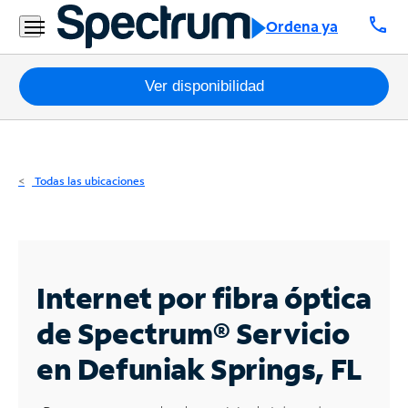
Residencial
call
Ordena ya
Business
Paquetes
Ver disponibilidad
Internet
TV
Todas las ubicaciones
Móvil
Teléfono
Residencial
Internet por fibra óptica
Business
de Spectrum®
Servicio
en Defuniak Springs, FL
Contáctanos
Inglés