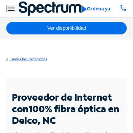
Residencial
call
Ordena ya
Business
Paquetes
Ver disponibilidad
Internet
TV
Todas las ubicaciones
Móvil
Teléfono
Residencial
Proveedor de Internet
Business
con
100% fibra óptica en
Delco, NC
Contáctanos
Inglés