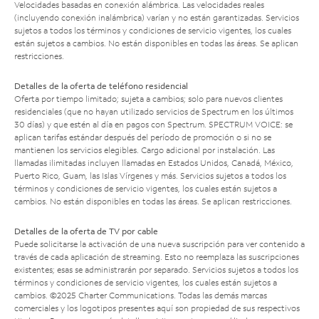
Velocidades basadas en conexión alámbrica. Las velocidades reales
(incluyendo conexión inalámbrica) varían y no están garantizadas. Servicios
sujetos a todos los términos y condiciones de servicio vigentes, los cuales
están sujetos a cambios. No están disponibles en todas las áreas. Se aplican
restricciones.
Detalles de la oferta de teléfono residencial
Oferta por tiempo limitado; sujeta a cambios; solo para nuevos clientes
residenciales (que no hayan utilizado servicios de Spectrum en los últimos
30 días) y que estén al día en pagos con Spectrum. SPECTRUM VOICE: se
aplican tarifas estándar después del período de promoción o si no se
mantienen los servicios elegibles. Cargo adicional por instalación. Las
llamadas ilimitadas incluyen llamadas en Estados Unidos, Canadá, México,
Puerto Rico, Guam, las Islas Vírgenes y más. Servicios sujetos a todos los
términos y condiciones de servicio vigentes, los cuales están sujetos a
cambios. No están disponibles en todas las áreas. Se aplican restricciones.
Detalles de la oferta de TV por cable
Puede solicitarse la activación de una nueva suscripción para ver contenido a
través de cada aplicación de streaming. Esto no reemplaza las suscripciones
existentes; esas se administrarán por separado. Servicios sujetos a todos los
términos y condiciones de servicio vigentes, los cuales están sujetos a
cambios. ©2025 Charter Communications. Todas las demás marcas
comerciales y los logotipos presentes aquí son propiedad de sus respectivos