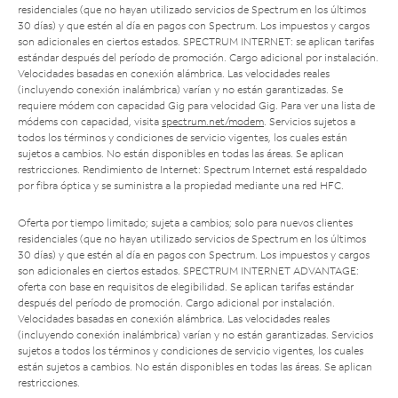
residenciales (que no hayan utilizado servicios de Spectrum en los últimos
30 días) y que estén al día en pagos con Spectrum. Los impuestos y cargos
son adicionales en ciertos estados. SPECTRUM INTERNET: se aplican tarifas
estándar después del período de promoción. Cargo adicional por instalación.
Velocidades basadas en conexión alámbrica. Las velocidades reales
(incluyendo conexión inalámbrica) varían y no están garantizadas. Se
requiere módem con capacidad Gig para velocidad Gig. Para ver una lista de
módems con capacidad, visita
spectrum.net/modem
. Servicios sujetos a
todos los términos y condiciones de servicio vigentes, los cuales están
sujetos a cambios. No están disponibles en todas las áreas. Se aplican
restricciones. Rendimiento de Internet: Spectrum Internet está respaldado
por fibra óptica y se suministra a la propiedad mediante una red HFC.
Oferta por tiempo limitado; sujeta a cambios; solo para nuevos clientes
residenciales (que no hayan utilizado servicios de Spectrum en los últimos
30 días) y que estén al día en pagos con Spectrum. Los impuestos y cargos
son adicionales en ciertos estados. SPECTRUM INTERNET ADVANTAGE:
oferta con base en requisitos de elegibilidad. Se aplican tarifas estándar
después del período de promoción. Cargo adicional por instalación.
Velocidades basadas en conexión alámbrica. Las velocidades reales
(incluyendo conexión inalámbrica) varían y no están garantizadas. Servicios
sujetos a todos los términos y condiciones de servicio vigentes, los cuales
están sujetos a cambios. No están disponibles en todas las áreas. Se aplican
restricciones.