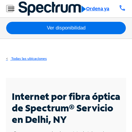
Residencial
call
Ordena ya
Business
Paquetes
Ver disponibilidad
Internet
TV
Todas las ubicaciones
Móvil
Teléfono
Residencial
Internet por fibra óptica
Business
de Spectrum®
Servicio
en Delhi, NY
Contáctanos
Inglés