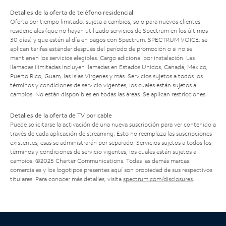
Detalles de la oferta de teléfono residencial
Oferta por tiempo limitado; sujeta a cambios; solo para nuevos clientes
residenciales (que no hayan utilizado servicios de Spectrum en los últimos
30 días) y que estén al día en pagos con Spectrum. SPECTRUM VOICE: se
aplican tarifas estándar después del período de promoción o si no se
mantienen los servicios elegibles. Cargo adicional por instalación. Las
llamadas ilimitadas incluyen llamadas en Estados Unidos, Canadá, México,
Puerto Rico, Guam, las Islas Vírgenes y más. Servicios sujetos a todos los
términos y condiciones de servicio vigentes, los cuales están sujetos a
cambios. No están disponibles en todas las áreas. Se aplican restricciones.
Detalles de la oferta de TV por cable
Puede solicitarse la activación de una nueva suscripción para ver contenido a
través de cada aplicación de streaming. Esto no reemplaza las suscripciones
existentes; esas se administrarán por separado. Servicios sujetos a todos los
términos y condiciones de servicio vigentes, los cuales están sujetos a
cambios. ©2025 Charter Communications. Todas las demás marcas
comerciales y los logotipos presentes aquí son propiedad de sus respectivos
titulares. Para conocer más detalles, visita
spectrum.com/disclosures
.