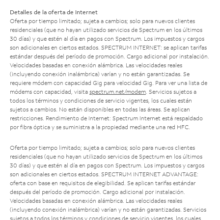
Detalles de la oferta de Internet
Oferta por tiempo limitado; sujeta a cambios; solo para nuevos clientes
residenciales (que no hayan utilizado servicios de Spectrum en los últimos
30 días) y que estén al día en pagos con Spectrum. Los impuestos y cargos
son adicionales en ciertos estados. SPECTRUM INTERNET: se aplican tarifas
estándar después del período de promoción. Cargo adicional por instalación.
Velocidades basadas en conexión alámbrica. Las velocidades reales
(incluyendo conexión inalámbrica) varían y no están garantizadas. Se
requiere módem con capacidad Gig para velocidad Gig. Para ver una lista de
módems con capacidad, visita
spectrum.net/modem
. Servicios sujetos a
todos los términos y condiciones de servicio vigentes, los cuales están
sujetos a cambios. No están disponibles en todas las áreas. Se aplican
restricciones. Rendimiento de Internet: Spectrum Internet está respaldado
por fibra óptica y se suministra a la propiedad mediante una red HFC.
Oferta por tiempo limitado; sujeta a cambios; solo para nuevos clientes
residenciales (que no hayan utilizado servicios de Spectrum en los últimos
30 días) y que estén al día en pagos con Spectrum. Los impuestos y cargos
son adicionales en ciertos estados. SPECTRUM INTERNET ADVANTAGE:
oferta con base en requisitos de elegibilidad. Se aplican tarifas estándar
después del período de promoción. Cargo adicional por instalación.
Velocidades basadas en conexión alámbrica. Las velocidades reales
(incluyendo conexión inalámbrica) varían y no están garantizadas. Servicios
sujetos a todos los términos y condiciones de servicio vigentes, los cuales