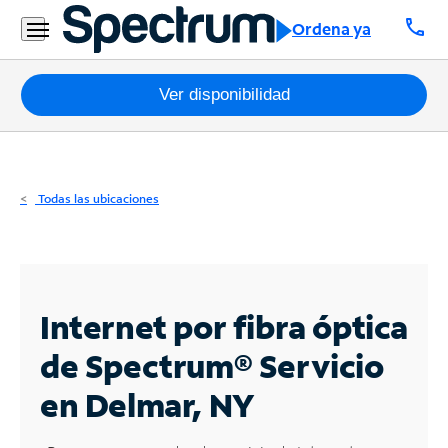
Residencial
call
Ordena ya
Business
Paquetes
Ver disponibilidad
Internet
TV
Todas las ubicaciones
Móvil
Teléfono
Residencial
Internet por fibra óptica
Business
de Spectrum®
Servicio
en Delmar, NY
Contáctanos
Inglés