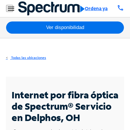
Residencial
call
Ordena ya
Business
Paquetes
Ver disponibilidad
Internet
TV
Todas las ubicaciones
Móvil
Teléfono
Residencial
Internet por fibra óptica
Business
de Spectrum®
Servicio
en Delphos, OH
Contáctanos
Inglés