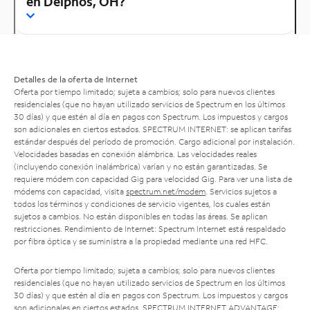
en Delphos, OH?
Detalles de la oferta de Internet
Oferta por tiempo limitado; sujeta a cambios; solo para nuevos clientes
residenciales (que no hayan utilizado servicios de Spectrum en los últimos
30 días) y que estén al día en pagos con Spectrum. Los impuestos y cargos
son adicionales en ciertos estados. SPECTRUM INTERNET: se aplican tarifas
estándar después del período de promoción. Cargo adicional por instalación.
Velocidades basadas en conexión alámbrica. Las velocidades reales
(incluyendo conexión inalámbrica) varían y no están garantizadas. Se
requiere módem con capacidad Gig para velocidad Gig. Para ver una lista de
módems con capacidad, visita
spectrum.net/modem
. Servicios sujetos a
todos los términos y condiciones de servicio vigentes, los cuales están
sujetos a cambios. No están disponibles en todas las áreas. Se aplican
restricciones. Rendimiento de Internet: Spectrum Internet está respaldado
por fibra óptica y se suministra a la propiedad mediante una red HFC.
Oferta por tiempo limitado; sujeta a cambios; solo para nuevos clientes
residenciales (que no hayan utilizado servicios de Spectrum en los últimos
30 días) y que estén al día en pagos con Spectrum. Los impuestos y cargos
son adicionales en ciertos estados. SPECTRUM INTERNET ADVANTAGE: