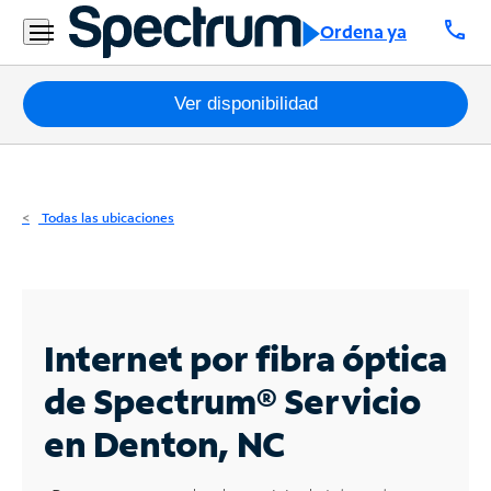
Residencial
call
Ordena ya
Business
Paquetes
Ver disponibilidad
Internet
TV
Todas las ubicaciones
Móvil
Teléfono
Residencial
Internet por fibra óptica
Business
de Spectrum®
Servicio
en Denton, NC
Contáctanos
Inglés