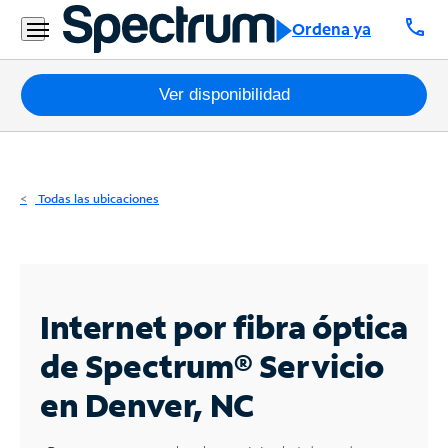
Residencial
call
Ordena ya
Business
Paquetes
Ver disponibilidad
Internet
TV
Todas las ubicaciones
Móvil
Teléfono
Residencial
Internet por fibra óptica
Business
de Spectrum®
Servicio
en Denver, NC
Contáctanos
Inglés