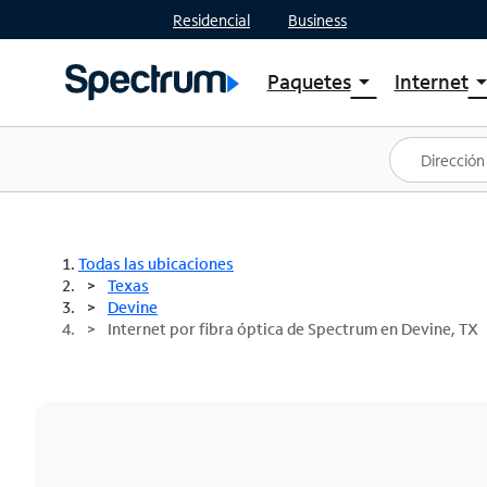
Residencial
Business
Paquetes
Internet
arrow_drop_down
arrow_drop
Ver paquetes
Spectr
Spectrum One
Planes
Mejores ofertas
Spectr
Ofertas en tu área
Intern
Todas las ubicaciones
Texas
Devine
Internet por fibra óptica de Spectrum en Devine, TX