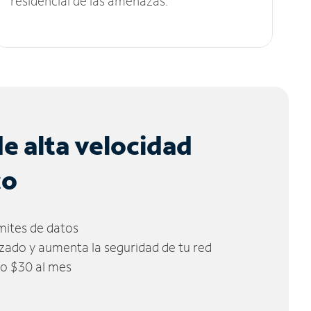
residencial de las amenazas.
de alta velocidad
co
ímites de datos
zado y aumenta la seguridad de tu red
lo $30 al mes