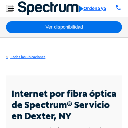
Residencial
call
Ordena ya
Business
Paquetes
Ver disponibilidad
Internet
TV
Todas las ubicaciones
Móvil
Teléfono
Residencial
Internet por fibra óptica
Business
de Spectrum®
Servicio
en Dexter, NY
Contáctanos
Inglés