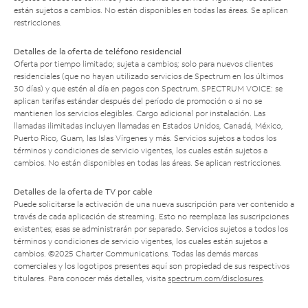
están sujetos a cambios. No están disponibles en todas las áreas. Se aplican
restricciones.
Detalles de la oferta de teléfono residencial
Oferta por tiempo limitado; sujeta a cambios; solo para nuevos clientes
residenciales (que no hayan utilizado servicios de Spectrum en los últimos
30 días) y que estén al día en pagos con Spectrum. SPECTRUM VOICE: se
aplican tarifas estándar después del período de promoción o si no se
mantienen los servicios elegibles. Cargo adicional por instalación. Las
llamadas ilimitadas incluyen llamadas en Estados Unidos, Canadá, México,
Puerto Rico, Guam, las Islas Vírgenes y más. Servicios sujetos a todos los
términos y condiciones de servicio vigentes, los cuales están sujetos a
cambios. No están disponibles en todas las áreas. Se aplican restricciones.
Detalles de la oferta de TV por cable
Puede solicitarse la activación de una nueva suscripción para ver contenido a
través de cada aplicación de streaming. Esto no reemplaza las suscripciones
existentes; esas se administrarán por separado. Servicios sujetos a todos los
términos y condiciones de servicio vigentes, los cuales están sujetos a
cambios. ©2025 Charter Communications. Todas las demás marcas
comerciales y los logotipos presentes aquí son propiedad de sus respectivos
titulares. Para conocer más detalles, visita
spectrum.com/disclosures
.