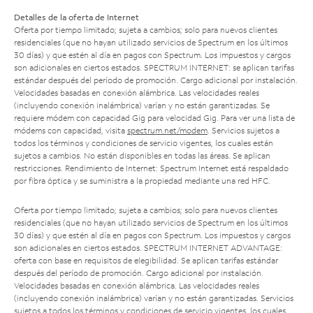
Detalles de la oferta de Internet
Oferta por tiempo limitado; sujeta a cambios; solo para nuevos clientes
residenciales (que no hayan utilizado servicios de Spectrum en los últimos
30 días) y que estén al día en pagos con Spectrum. Los impuestos y cargos
son adicionales en ciertos estados. SPECTRUM INTERNET: se aplican tarifas
estándar después del período de promoción. Cargo adicional por instalación.
Velocidades basadas en conexión alámbrica. Las velocidades reales
(incluyendo conexión inalámbrica) varían y no están garantizadas. Se
requiere módem con capacidad Gig para velocidad Gig. Para ver una lista de
módems con capacidad, visita
spectrum.net/modem
. Servicios sujetos a
todos los términos y condiciones de servicio vigentes, los cuales están
sujetos a cambios. No están disponibles en todas las áreas. Se aplican
restricciones. Rendimiento de Internet: Spectrum Internet está respaldado
por fibra óptica y se suministra a la propiedad mediante una red HFC.
Oferta por tiempo limitado; sujeta a cambios; solo para nuevos clientes
residenciales (que no hayan utilizado servicios de Spectrum en los últimos
30 días) y que estén al día en pagos con Spectrum. Los impuestos y cargos
son adicionales en ciertos estados. SPECTRUM INTERNET ADVANTAGE:
oferta con base en requisitos de elegibilidad. Se aplican tarifas estándar
después del período de promoción. Cargo adicional por instalación.
Velocidades basadas en conexión alámbrica. Las velocidades reales
(incluyendo conexión inalámbrica) varían y no están garantizadas. Servicios
sujetos a todos los términos y condiciones de servicio vigentes, los cuales