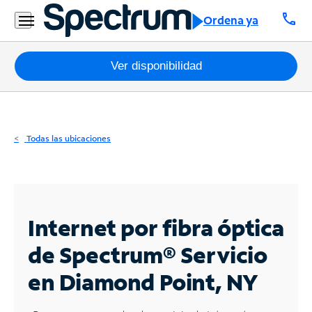
Residencial
call
Ordena ya
Business
Paquetes
Ver disponibilidad
Internet
TV
Todas las ubicaciones
Móvil
Teléfono
Residencial
Internet por fibra óptica
Business
de Spectrum®
Servicio
en Diamond Point, NY
Contáctanos
Inglés