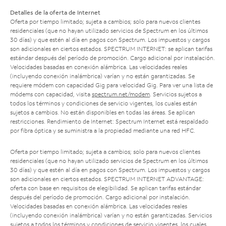
Detalles de la oferta de Internet
Oferta por tiempo limitado; sujeta a cambios; solo para nuevos clientes
residenciales (que no hayan utilizado servicios de Spectrum en los últimos
30 días) y que estén al día en pagos con Spectrum. Los impuestos y cargos
son adicionales en ciertos estados. SPECTRUM INTERNET: se aplican tarifas
estándar después del período de promoción. Cargo adicional por instalación.
Velocidades basadas en conexión alámbrica. Las velocidades reales
(incluyendo conexión inalámbrica) varían y no están garantizadas. Se
requiere módem con capacidad Gig para velocidad Gig. Para ver una lista de
módems con capacidad, visita
spectrum.net/modem
. Servicios sujetos a
todos los términos y condiciones de servicio vigentes, los cuales están
sujetos a cambios. No están disponibles en todas las áreas. Se aplican
restricciones. Rendimiento de Internet: Spectrum Internet está respaldado
por fibra óptica y se suministra a la propiedad mediante una red HFC.
Oferta por tiempo limitado; sujeta a cambios; solo para nuevos clientes
residenciales (que no hayan utilizado servicios de Spectrum en los últimos
30 días) y que estén al día en pagos con Spectrum. Los impuestos y cargos
son adicionales en ciertos estados. SPECTRUM INTERNET ADVANTAGE:
oferta con base en requisitos de elegibilidad. Se aplican tarifas estándar
después del período de promoción. Cargo adicional por instalación.
Velocidades basadas en conexión alámbrica. Las velocidades reales
(incluyendo conexión inalámbrica) varían y no están garantizadas. Servicios
sujetos a todos los términos y condiciones de servicio vigentes, los cuales