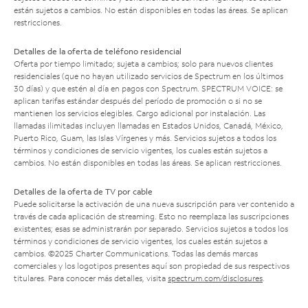
están sujetos a cambios. No están disponibles en todas las áreas. Se aplican
restricciones.
Detalles de la oferta de teléfono residencial
Oferta por tiempo limitado; sujeta a cambios; solo para nuevos clientes
residenciales (que no hayan utilizado servicios de Spectrum en los últimos
30 días) y que estén al día en pagos con Spectrum. SPECTRUM VOICE: se
aplican tarifas estándar después del período de promoción o si no se
mantienen los servicios elegibles. Cargo adicional por instalación. Las
llamadas ilimitadas incluyen llamadas en Estados Unidos, Canadá, México,
Puerto Rico, Guam, las Islas Vírgenes y más. Servicios sujetos a todos los
términos y condiciones de servicio vigentes, los cuales están sujetos a
cambios. No están disponibles en todas las áreas. Se aplican restricciones.
Detalles de la oferta de TV por cable
Puede solicitarse la activación de una nueva suscripción para ver contenido a
través de cada aplicación de streaming. Esto no reemplaza las suscripciones
existentes; esas se administrarán por separado. Servicios sujetos a todos los
términos y condiciones de servicio vigentes, los cuales están sujetos a
cambios. ©2025 Charter Communications. Todas las demás marcas
comerciales y los logotipos presentes aquí son propiedad de sus respectivos
titulares. Para conocer más detalles, visita
spectrum.com/disclosures
.