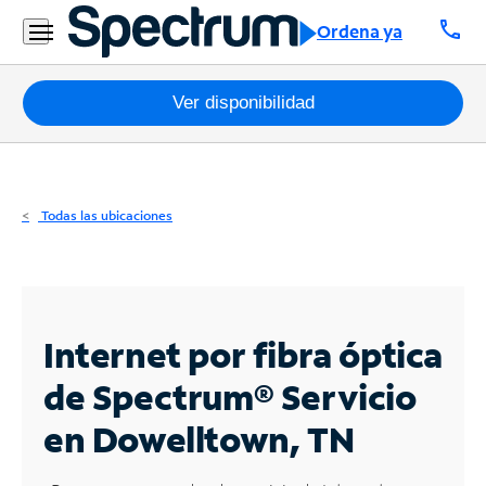
Residencial
call
Ordena ya
Business
Paquetes
Ver disponibilidad
Internet
TV
Todas las ubicaciones
Móvil
Teléfono
Residencial
Internet por fibra óptica
Business
de Spectrum®
Servicio
en Dowelltown, TN
Contáctanos
Inglés