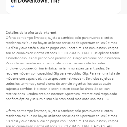
en Dowelltown, TN?
Detalles de la oferta de Internet
Oferta por tiempo limitado; sujeta a cambios; solo para nuevos clientes
residenciales (que no hayan utilizado servicios de Spectrum en los últimos
30 días) y que estén al día en pagos con Spectrum. Los impuestos y cargos
son adicionales en ciertos estados. SPECTRUM INTERNET: se aplican tarifas
estándar después del período de promoción. Cargo adicional por instalación.
Velocidades basadas en conexión alámbrica. Las velocidades reales
(incluyendo conexión inalámbrica) varían y no están garantizadas. Se
requiere módem con capacidad Gig para velocidad Gig. Para ver una lista de
módems con capacidad, visita
spectrum.net/modem
. Servicios sujetos a
todos los términos y condiciones de servicio vigentes, los cuales están
sujetos a cambios. No están disponibles en todas las áreas. Se aplican
restricciones. Rendimiento de Internet: Spectrum Internet está respaldado
por fibra óptica y se suministra a la propiedad mediante una red HFC.
Oferta por tiempo limitado; sujeta a cambios; solo para nuevos clientes
residenciales (que no hayan utilizado servicios de Spectrum en los últimos
30 días) y que estén al día en pagos con Spectrum. Los impuestos y cargos
son adicionales en ciertos estados. SPECTRUM INTERNET ADVANTAGE: