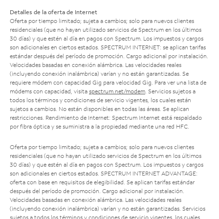
Detalles de la oferta de Internet
Oferta por tiempo limitado; sujeta a cambios; solo para nuevos clientes
residenciales (que no hayan utilizado servicios de Spectrum en los últimos
30 días) y que estén al día en pagos con Spectrum. Los impuestos y cargos
son adicionales en ciertos estados. SPECTRUM INTERNET: se aplican tarifas
estándar después del período de promoción. Cargo adicional por instalación.
Velocidades basadas en conexión alámbrica. Las velocidades reales
(incluyendo conexión inalámbrica) varían y no están garantizadas. Se
requiere módem con capacidad Gig para velocidad Gig. Para ver una lista de
módems con capacidad, visita
spectrum.net/modem
. Servicios sujetos a
todos los términos y condiciones de servicio vigentes, los cuales están
sujetos a cambios. No están disponibles en todas las áreas. Se aplican
restricciones. Rendimiento de Internet: Spectrum Internet está respaldado
por fibra óptica y se suministra a la propiedad mediante una red HFC.
Oferta por tiempo limitado; sujeta a cambios; solo para nuevos clientes
residenciales (que no hayan utilizado servicios de Spectrum en los últimos
30 días) y que estén al día en pagos con Spectrum. Los impuestos y cargos
son adicionales en ciertos estados. SPECTRUM INTERNET ADVANTAGE:
oferta con base en requisitos de elegibilidad. Se aplican tarifas estándar
después del período de promoción. Cargo adicional por instalación.
Velocidades basadas en conexión alámbrica. Las velocidades reales
(incluyendo conexión inalámbrica) varían y no están garantizadas. Servicios
sujetos a todos los términos y condiciones de servicio vigentes, los cuales