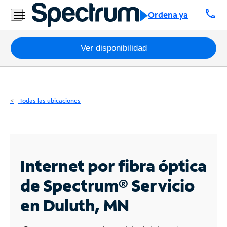
Residencial
call
Ordena ya
Business
Paquetes
Ver disponibilidad
Internet
TV
Todas las ubicaciones
Móvil
Teléfono
Residencial
Internet por fibra óptica
Business
de Spectrum®
Servicio
en Duluth, MN
Contáctanos
Inglés