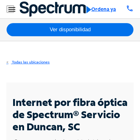
Residencial
call
Ordena ya
Business
Paquetes
Ver disponibilidad
Internet
TV
Todas las ubicaciones
Móvil
Teléfono
Residencial
Internet por fibra óptica
Business
de Spectrum®
Servicio
en Duncan, SC
Contáctanos
Inglés