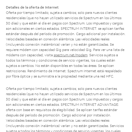
Detalles de la oferta de Internet
Oferta por tiempo limitado; sujeta a cambios; solo para nuevos clientes
residenciales (que no hayan utilizado servicios de Spectrum en los últimos
30 días) y que estén al día en pagos con Spectrum. Los impuestos y cargos
son adicionales en ciertos estados. SPECTRUM INTERNET: se aplican tarifas
estándar después del período de promoción. Cargo adicional por instalación.
Velocidades basadas en conexión alámbrica. Las velocidades reales
(incluyendo conexión inalámbrica) varían y no están garantizadas. Se
requiere módem con capacidad Gig para velocidad Gig. Para ver una lista de
módems con capacidad, visita
spectrum.net/modem
. Servicios sujetos a
todos los términos y condiciones de servicio vigentes, los cuales están
sujetos a cambios. No están disponibles en todas las áreas. Se aplican
restricciones. Rendimiento de Internet: Spectrum Internet está respaldado
por fibra óptica y se suministra a la propiedad mediante una red HFC.
Oferta por tiempo limitado; sujeta a cambios; solo para nuevos clientes
residenciales (que no hayan utilizado servicios de Spectrum en los últimos
30 días) y que estén al día en pagos con Spectrum. Los impuestos y cargos
son adicionales en ciertos estados. SPECTRUM INTERNET ADVANTAGE:
oferta con base en requisitos de elegibilidad. Se aplican tarifas estándar
después del período de promoción. Cargo adicional por instalación.
Velocidades basadas en conexión alámbrica. Las velocidades reales
(incluyendo conexión inalámbrica) varían y no están garantizadas. Servicios
sujetos a todos los términos y condiciones de servicio vigentes, los cuales