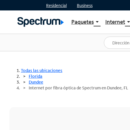
Residencial
Business
Paquetes
Internet
arrow_drop_down
arrow_drop
Ver paquetes
Spectr
Spectrum One
Planes
Mejores ofertas
Spectr
Ofertas en tu área
Intern
Todas las ubicaciones
Florida
Dundee
Internet por fibra óptica de Spectrum en Dundee, FL