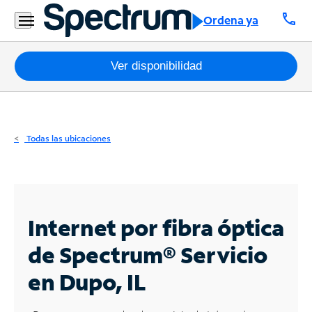
Residencial
call
Ordena ya
Business
Paquetes
Ver disponibilidad
Internet
TV
Todas las ubicaciones
Móvil
Teléfono
Residencial
Internet por fibra óptica
Business
de Spectrum®
Servicio
en Dupo, IL
Contáctanos
Inglés