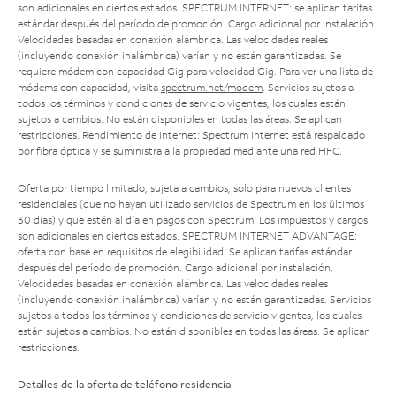
son adicionales en ciertos estados. SPECTRUM INTERNET: se aplican tarifas
estándar después del período de promoción. Cargo adicional por instalación.
Velocidades basadas en conexión alámbrica. Las velocidades reales
(incluyendo conexión inalámbrica) varían y no están garantizadas. Se
requiere módem con capacidad Gig para velocidad Gig. Para ver una lista de
módems con capacidad, visita
spectrum.net/modem
. Servicios sujetos a
todos los términos y condiciones de servicio vigentes, los cuales están
sujetos a cambios. No están disponibles en todas las áreas. Se aplican
restricciones. Rendimiento de Internet: Spectrum Internet está respaldado
por fibra óptica y se suministra a la propiedad mediante una red HFC.
Oferta por tiempo limitado; sujeta a cambios; solo para nuevos clientes
residenciales (que no hayan utilizado servicios de Spectrum en los últimos
30 días) y que estén al día en pagos con Spectrum. Los impuestos y cargos
son adicionales en ciertos estados. SPECTRUM INTERNET ADVANTAGE:
oferta con base en requisitos de elegibilidad. Se aplican tarifas estándar
después del período de promoción. Cargo adicional por instalación.
Velocidades basadas en conexión alámbrica. Las velocidades reales
(incluyendo conexión inalámbrica) varían y no están garantizadas. Servicios
sujetos a todos los términos y condiciones de servicio vigentes, los cuales
están sujetos a cambios. No están disponibles en todas las áreas. Se aplican
restricciones.
Detalles de la oferta de teléfono residencial