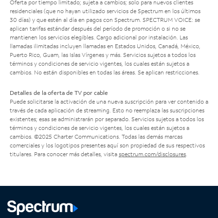
Oferta por tiempo limitado; sujeta a cambios; solo para nuevos clientes
residenciales (que no hayan utilizado servicios de Spectrum en los últimos
30 días) y que estén al día en pagos con Spectrum. SPECTRUM VOICE: se
aplican tarifas estándar después del período de promoción o si no se
mantienen los servicios elegibles. Cargo adicional por instalación. Las
llamadas ilimitadas incluyen llamadas en Estados Unidos, Canadá, México,
Puerto Rico, Guam, las Islas Vírgenes y más. Servicios sujetos a todos los
términos y condiciones de servicio vigentes, los cuales están sujetos a
cambios. No están disponibles en todas las áreas. Se aplican restricciones.
Detalles de la oferta de TV por cable
Puede solicitarse la activación de una nueva suscripción para ver contenido a
través de cada aplicación de streaming. Esto no reemplaza las suscripciones
existentes; esas se administrarán por separado. Servicios sujetos a todos los
términos y condiciones de servicio vigentes, los cuales están sujetos a
cambios. ©2025 Charter Communications. Todas las demás marcas
comerciales y los logotipos presentes aquí son propiedad de sus respectivos
titulares. Para conocer más detalles, visita
spectrum.com/disclosures
.