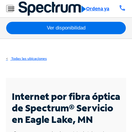
Residencial
call
Ordena ya
Business
Paquetes
Ver disponibilidad
Internet
TV
Todas las ubicaciones
Móvil
Teléfono
Residencial
Internet por fibra óptica
Business
de Spectrum®
Servicio
en Eagle Lake, MN
Contáctanos
Inglés