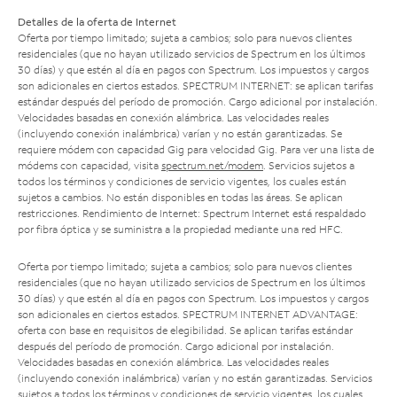
Detalles de la oferta de Internet
Oferta por tiempo limitado; sujeta a cambios; solo para nuevos clientes
residenciales (que no hayan utilizado servicios de Spectrum en los últimos
30 días) y que estén al día en pagos con Spectrum. Los impuestos y cargos
son adicionales en ciertos estados. SPECTRUM INTERNET: se aplican tarifas
estándar después del período de promoción. Cargo adicional por instalación.
Velocidades basadas en conexión alámbrica. Las velocidades reales
(incluyendo conexión inalámbrica) varían y no están garantizadas. Se
requiere módem con capacidad Gig para velocidad Gig. Para ver una lista de
módems con capacidad, visita
spectrum.net/modem
. Servicios sujetos a
todos los términos y condiciones de servicio vigentes, los cuales están
sujetos a cambios. No están disponibles en todas las áreas. Se aplican
restricciones. Rendimiento de Internet: Spectrum Internet está respaldado
por fibra óptica y se suministra a la propiedad mediante una red HFC.
Oferta por tiempo limitado; sujeta a cambios; solo para nuevos clientes
residenciales (que no hayan utilizado servicios de Spectrum en los últimos
30 días) y que estén al día en pagos con Spectrum. Los impuestos y cargos
son adicionales en ciertos estados. SPECTRUM INTERNET ADVANTAGE:
oferta con base en requisitos de elegibilidad. Se aplican tarifas estándar
después del período de promoción. Cargo adicional por instalación.
Velocidades basadas en conexión alámbrica. Las velocidades reales
(incluyendo conexión inalámbrica) varían y no están garantizadas. Servicios
sujetos a todos los términos y condiciones de servicio vigentes, los cuales