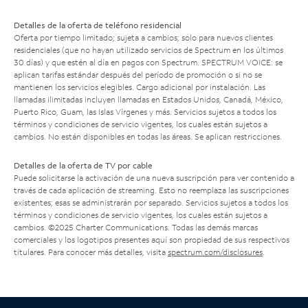
Detalles de la oferta de teléfono residencial
Oferta por tiempo limitado; sujeta a cambios; solo para nuevos clientes
residenciales (que no hayan utilizado servicios de Spectrum en los últimos
30 días) y que estén al día en pagos con Spectrum. SPECTRUM VOICE: se
aplican tarifas estándar después del período de promoción o si no se
mantienen los servicios elegibles. Cargo adicional por instalación. Las
llamadas ilimitadas incluyen llamadas en Estados Unidos, Canadá, México,
Puerto Rico, Guam, las Islas Vírgenes y más. Servicios sujetos a todos los
términos y condiciones de servicio vigentes, los cuales están sujetos a
cambios. No están disponibles en todas las áreas. Se aplican restricciones.
Detalles de la oferta de TV por cable
Puede solicitarse la activación de una nueva suscripción para ver contenido a
través de cada aplicación de streaming. Esto no reemplaza las suscripciones
existentes; esas se administrarán por separado. Servicios sujetos a todos los
términos y condiciones de servicio vigentes, los cuales están sujetos a
cambios. ©2025 Charter Communications. Todas las demás marcas
comerciales y los logotipos presentes aquí son propiedad de sus respectivos
titulares. Para conocer más detalles, visita
spectrum.com/disclosures
.