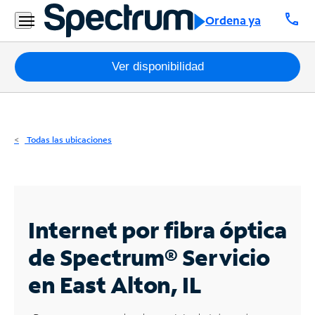
Residencial
call
Ordena ya
Business
Paquetes
Ver disponibilidad
Internet
TV
Todas las ubicaciones
Móvil
Teléfono
Residencial
Internet por fibra óptica
Business
de Spectrum®
Servicio
en East Alton, IL
Contáctanos
Inglés