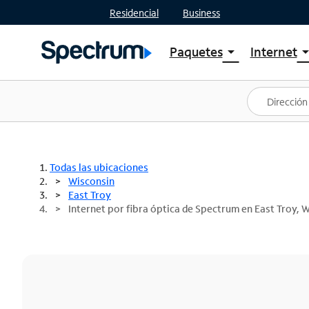
Residencial
Business
Paquetes
Internet
arrow_drop_down
arrow_drop
Ver paquetes
Spectr
Spectrum One
Planes
Mejores ofertas
Spectr
Ofertas en tu área
Intern
Todas las ubicaciones
Wisconsin
East Troy
Internet por fibra óptica de Spectrum en East Troy, W