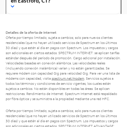
en Eastford, CT?
Detalles de la oferta de Internet
Oferta por tiempo limitado; sujeta a cambios; solo para nuevos clientes
residenciales (que no hayan utilizado servicios de Spectrum en los últimos
30 días) y que estén al día en pagos con Spectrum. Los impuestos y cargos
son adicionales en ciertos estados. SPECTRUM INTERNET: se aplican tarifas
estándar después del período de promoción. Cargo adicional por instalación.
Velocidades basadas en conexión alámbrica. Las velocidades reales
(incluyendo conexión inalámbrica) varían y no están garantizadas. Se
requiere módem con capacidad Gig para velocidad Gig. Para ver una lista de
módems con capacidad, visita
spectrum.net/modem
. Servicios sujetos a
todos los términos y condiciones de servicio vigentes, los cuales están
sujetos a cambios. No están disponibles en todas las áreas. Se aplican
restricciones. Rendimiento de Internet: Spectrum Internet está respaldado
por fibra óptica y se suministra a la propiedad mediante una red HFC.
Oferta por tiempo limitado; sujeta a cambios; solo para nuevos clientes
residenciales (que no hayan utilizado servicios de Spectrum en los últimos
30 días) y que estén al día en pagos con Spectrum. Los impuestos y cargos
son adicionales en ciertos estados. SPECTRUM INTERNET ADVANTAGE: