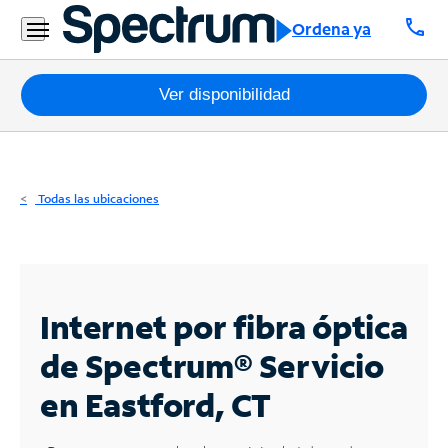
Residencial
call
Ordena ya
Business
Paquetes
Ver disponibilidad
Internet
TV
Todas las ubicaciones
Móvil
Teléfono
Residencial
Internet por fibra óptica
Business
de Spectrum®
Servicio
en Eastford, CT
Contáctanos
Inglés