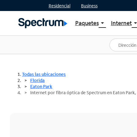
Residencial
Business
Paquetes
Internet
arrow_drop_down
arrow_drop
Ver paquetes
Spectr
Spectrum One
Planes
Mejores ofertas
Spectr
Ofertas en tu área
Intern
Todas las ubicaciones
Florida
Eaton Park
Internet por fibra óptica de Spectrum en Eaton Park,